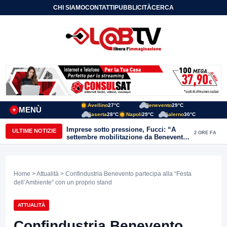
CHI SIAMO
CONTATTI
PUBBLICITÀ
CERCA
Avellino
27°C
Benevento
29°C
MENÙ
+
Caserta
28°C
Napoli
29°C
Salerno
30°C
Imprese sotto pressione, Fucci: “A
ULTIME NOTIZIE
2 ORE FA
settembre mobilitazione da Benevento
e Avellino”
Home
>
Attualità
> Confindustria Benevento partecipa alla “Festa
dell’Ambiente” con un proprio stand
ATTUALITÀ
Confindustria Benevento