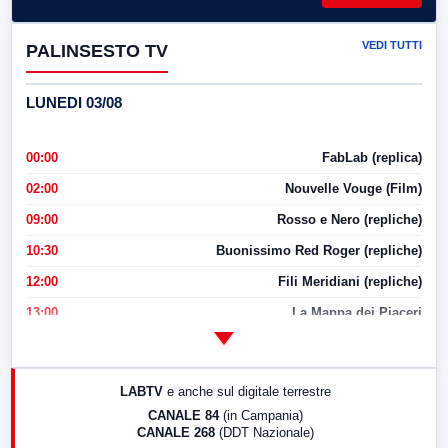
VEDI TUTTI
PALINSESTO TV
LUNEDI 03/08
00:00
FabLab (replica)
02:00
Nouvelle Vouge (Film)
09:00
Rosso e Nero (repliche)
10:30
Buonissimo Red Roger (repliche)
12:00
Fili Meridiani (repliche)
13:00
La Mappa dei Piaceri
14:00
LabNews
17:00
LabNews (replica)
LABTV
e anche sul digitale terrestre
18:30
Di Faccia e di Profilo (repliche)
CANALE 84
(in Campania)
CANALE 268
(DDT Nazionale)
19:30
LabNews (Diretta)