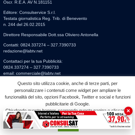
Oscr. R.E.A. AV N.181151
Editore: Consulservice S.r.l.
Testata giornalistica Reg. Trib. di Benevento
n. 244 del 26.02.2015
Direttore Responsabile Dott.ssa Oliviero Antonella
Contatti: 0824.337274 – 327.7390733
redazione@labtv.net
Contattaci per la tua Pubblicità:
0824.337274 – 327.7390733
email:
commerciale@labtv.net
Questo sito utilizza cookie, anche di terze parti, per
personalizzare i contenuti come widget per ampliare le
LABTV
funzionalità del sito, opzioni Facebook, Twitter e social e funzioni
Palinsesto
pubblicitarie di Google.
Privacy Policy
×
Chiudendo questo banner, scorrendo questa pagina o cliccando
Programmi TV
su qualunque suo elemento acconsenti all'uso dei cookie.
Speciale LabTv
Accetta
Doppio Taglio