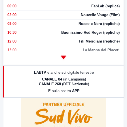
00:00
FabLab (replica)
02:00
Nouvelle Vouge (Film)
09:00
Rosso e Nero (repliche)
10:30
Buonissimo Red Roger (repliche)
12:00
Fili Meridiani (repliche)
13:00
La Mappa dei Piaceri
14:00
LabNews
17:00
LabNews (replica)
LABTV
e anche sul digitale terrestre
18:30
Di Faccia e di Profilo (repliche)
CANALE 84
(in Campania)
CANALE 268
(DDT Nazionale)
19:30
LabNews (Diretta)
E sulla nostra
APP
21:00
Free Sport
23:00
LabNews (replica)