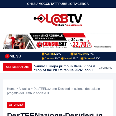
CHI SIAMO
CONTATTI
PUBBLICITÀ
CERCA
Avellino
28°C
Benevento
27°C
MENÙ
+
Caserta
29°C
Napoli
29°C
Salerno
29°C
Sannio Europa primo in Italia: vince il
ULTIME NOTIZIE
13 ORE FA
“Top of the PID Mirabilia 2026” con la
realtà virtuale nei musei del Sannio
Home
>
Attualità
> DesTEENazione-Desideri in azione: depositato il
progetto dell’Ambito sociale B1
ATTUALITÀ
DesTEENazione-Desideri in