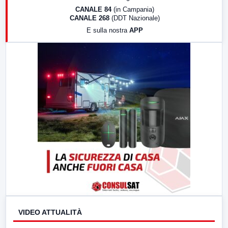
18:30
Di Faccia e di Profilo (repliche)
CANALE 84
(in Campania)
CANALE 268
(DDT Nazionale)
19:30
LabNews (Diretta)
E sulla nostra
APP
21:00
Free Sport
23:00
LabNews (replica)
VIDEO ATTUALITÀ