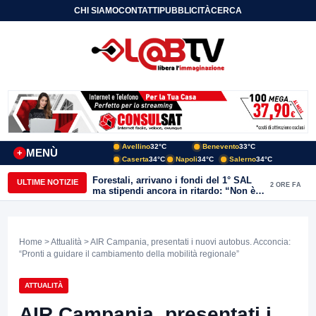
CHI SIAMO
CONTATTI
PUBBLICITÀ
CERCA
Avellino
32°C
Benevento
33°C
MENÙ
+
Caserta
34°C
Napoli
34°C
Salerno
34°C
Forestali, arrivano i fondi del 1° SAL
ULTIME NOTIZIE
2 ORE FA
ma stipendi ancora in ritardo: “Non è
più sostenibile”
Home
>
Attualità
> AIR Campania, presentati i nuovi autobus. Acconcia:
“Pronti a guidare il cambiamento della mobilità regionale”
ATTUALITÀ
AIR Campania, presentati i