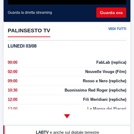
Guarda ora
Guarda la diretta streaming
VEDI TUTTI
PALINSESTO TV
LUNEDI 03/08
00:00
FabLab (replica)
02:00
Nouvelle Vouge (Film)
09:00
Rosso e Nero (repliche)
10:30
Buonissimo Red Roger (repliche)
12:00
Fili Meridiani (repliche)
13:00
La Mappa dei Piaceri
14:00
LabNews
17:00
LabNews (replica)
LABTV
e anche sul digitale terrestre