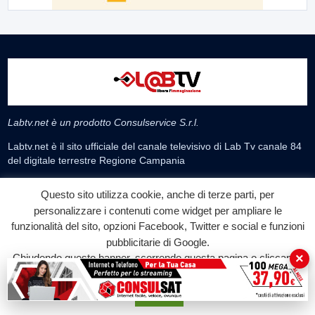
Labtv.net è un prodotto Consulservice S.r.l.
Labtv.net è il sito ufficiale del canale televisivo di Lab Tv canale 84
del digitale terrestre Regione Campania
Sede legale: Via Chiaio, 5 - 83010 – Torrioni (AV)
Questo sito utilizza cookie, anche di terze parti, per
P.IVA 02757950643
personalizzare i contenuti come widget per ampliare le
Oscr. R.E.A. AV N.181151
funzionalità del sito, opzioni Facebook, Twitter e social e funzioni
Editore: Consulservice S.r.l.
pubblicitarie di Google.
Testata giornalistica Reg. Trib. di Benevento
×
Chiudendo questo banner, scorrendo questa pagina o cliccando
n. 244 del 26.02.2015
su qualunque suo elemento acconsenti all'uso dei cookie.
Direttore Responsabile Dott.ssa Oliviero Antonella
Accetta
Contatti: 0824.337274 – 327.7390733