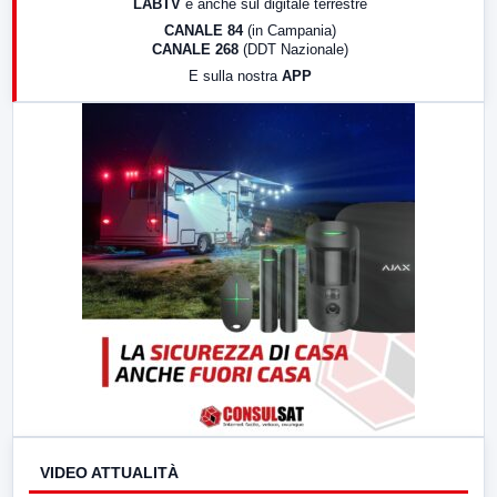
LABTV
e anche sul digitale terrestre
18:30
Di Faccia e di Profilo (repliche)
CANALE 84
(in Campania)
CANALE 268
(DDT Nazionale)
19:30
LabNews (Diretta)
E sulla nostra
APP
21:00
Free Sport
23:00
LabNews (replica)
VIDEO ATTUALITÀ