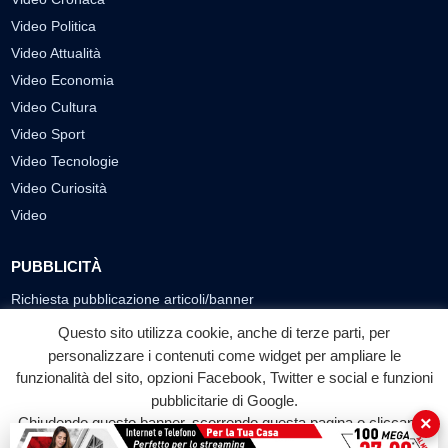
Video Politica
Video Attualità
Video Economia
Video Cultura
Video Sport
Video Tecnologie
Video Curiosità
Video
PUBBLICITÀ
Richiesta pubblicazione articoli/banner
Questo sito utilizza cookie, anche di terze parti, per
SEGUICI SUI SOCIAL
personalizzare i contenuti come widget per ampliare le
f
◎
▶
funzionalità del sito, opzioni Facebook, Twitter e social e funzioni
pubblicitarie di Google.
Facebook
Instagram
YouTube
×
Chiudendo questo banner, scorrendo questa pagina o cliccando
su qualunque suo elemento acconsenti all'uso dei cookie.