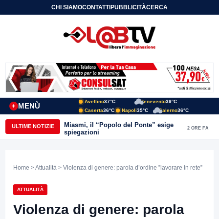
CHI SIAMO
CONTATTI
PUBBLICITÀ
CERCA
Avellino
37°C
Benevento
39°C
MENÙ
+
Caserta
36°C
Napoli
35°C
Salerno
36°C
Miasmi, il “Popolo del Ponte” esige
ULTIME NOTIZIE
2 ORE FA
spiegazioni
Home
>
Attualità
> Violenza di genere: parola d’ordine ”lavorare in rete”
ATTUALITÀ
Violenza di genere: parola