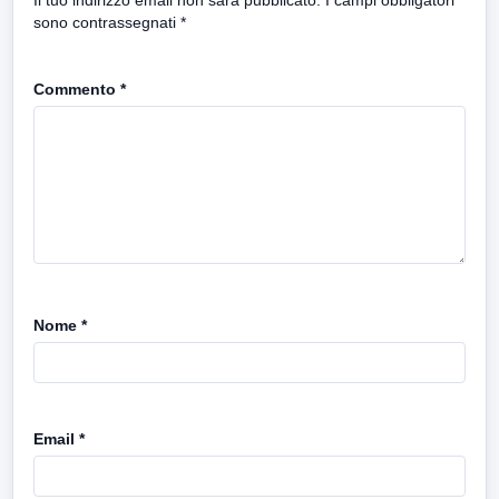
Il tuo indirizzo email non sarà pubblicato.
I campi obbligatori
sono contrassegnati
*
Commento
*
Nome
*
Email
*