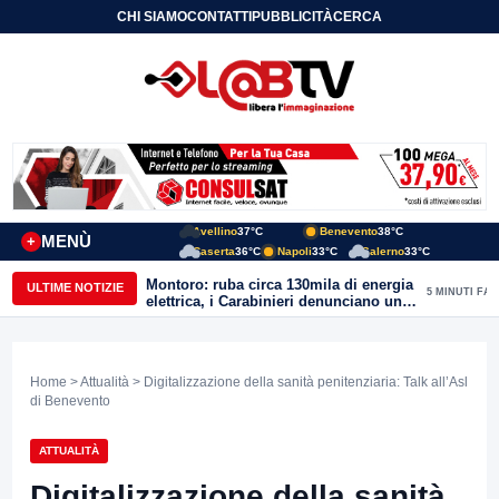
CHI SIAMO
CONTATTI
PUBBLICITÀ
CERCA
Avellino
37°C
Benevento
38°C
MENÙ
+
Caserta
36°C
Napoli
33°C
Salerno
33°C
Montoro: ruba circa 130mila di energia
ULTIME NOTIZIE
5 MINUTI FA
elettrica, i Carabinieri denunciano un
65enne
Home
>
Attualità
> Digitalizzazione della sanità penitenziaria: Talk all’Asl
di Benevento
ATTUALITÀ
Digitalizzazione della sanità