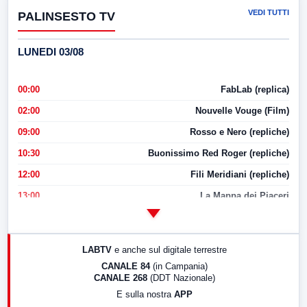
VEDI TUTTI
PALINSESTO TV
LUNEDI 03/08
00:00
FabLab (replica)
02:00
Nouvelle Vouge (Film)
09:00
Rosso e Nero (repliche)
10:30
Buonissimo Red Roger (repliche)
12:00
Fili Meridiani (repliche)
13:00
La Mappa dei Piaceri
14:00
LabNews
17:00
LabNews (replica)
LABTV
e anche sul digitale terrestre
18:30
Di Faccia e di Profilo (repliche)
CANALE 84
(in Campania)
CANALE 268
(DDT Nazionale)
19:30
LabNews (Diretta)
E sulla nostra
APP
21:00
Free Sport