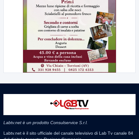
Labtv.net è un prodotto Consulservice S.r.l.
Labtv.net è il sito ufficiale del canale televisivo di Lab Tv canale 84