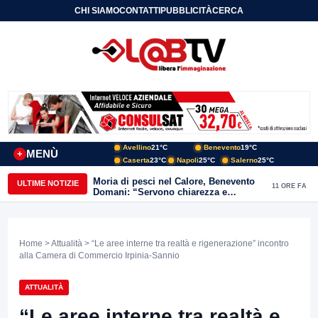
CHI SIAMO
CONTATTI
PUBBLICITÀ
CERCA
Avellino
21°C
Benevento
19°C
MENÙ
+
Caserta
23°C
Napoli
25°C
Salerno
25°C
Moria di pesci nel Calore, Benevento
ULTIME NOTIZIE
11 ORE FA
Domani: “Servono chiarezza e
approfondimenti sulla gestione
ambientale”
Home
>
Attualità
> “Le aree interne tra realtà e rigenerazione” incontro
alla Camera di Commercio Irpinia-Sannio
ATTUALITÀ
“Le aree interne tra realtà e