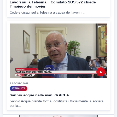
Lavori sulla Telesina il Comitato SOS 372 chiede
l'impiego dei movieri
Code e disagi sulla Telesina a causa dei lavori in...
▶
5 AGOSTO 2026
ATTUALITÀ
Sannio acque nelle mani di ACEA
Sannio Acque prende forma: costituita ufficialmente la società
per la...