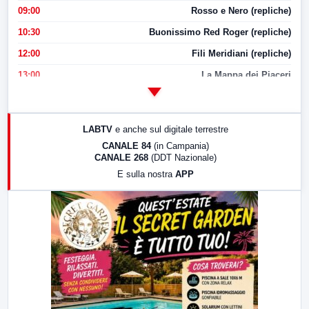
09:00
Rosso e Nero (repliche)
10:30
Buonissimo Red Roger (repliche)
12:00
Fili Meridiani (repliche)
13:00
La Mappa dei Piaceri
14:00
LabNews
17:00
LabNews (replica)
LABTV
e anche sul digitale terrestre
18:30
Di Faccia e di Profilo (repliche)
CANALE 84
(in Campania)
CANALE 268
(DDT Nazionale)
19:30
LabNews (Diretta)
E sulla nostra
APP
21:00
Free Sport
23:00
LabNews (replica)