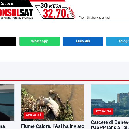
WhatsApp
LinkedIn
Teleg
ATTUALITÀ
ATTUALITÀ
Carcere di Benev
una
Fiume Calore, l’Asl ha inviato
l’USPP lancia l’al