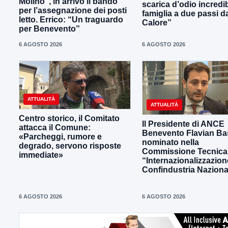
Molino”, in arrivo il bando
scarica d’odio incredib
per l’assegnazione dei posti
famiglia a due passi d
letto. Errico: “Un traguardo
Calore”
per Benevento”
6 AGOSTO 2026
6 AGOSTO 2026
ATTUALITÀ
ATTUALITÀ
Centro storico, il Comitato
Il Presidente di ANCE
attacca il Comune:
Benevento Flavian Bas
«Parcheggi, rumore e
nominato nella
degrado, servono risposte
Commissione Tecnica
immediate»
“Internazionalizzazion
Confindustria Naziona
6 AGOSTO 2026
6 AGOSTO 2026