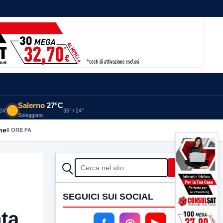
Salerno
27°C
 24°
35° / 24°
Soleggiato
he
6 ORE FA
CERCA
Cerca
SEGUICI SUI SOCIAL
nta
f
◎
▶