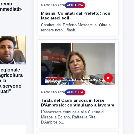
tremo,
immediati»
TUTTI I VIDEO
▶
6 AGOSTO 2026
ATTUALITÀ
Regionale
Miasmi, Comitati dal Prefetto: non
gricoltura
lasciateci soli
 la
Comitati dal Prefetto Moscarella. Oltre a
ra servono
rendere noto il flash...
uati”