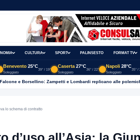
NOMIA
CULTURA
SPORT
PALINSESTO
FORMAT TV
Benevento
25°C
Caserta
27°C
Napoli
28°C
39° / 19°
36° / 22°
35° /
Soleggiato
Soleggiato
Soleggiato
 Falcone e Borsellino: Zampetti e Lombardi replicano alle polemic
va lo schema di contratto
 d’uso all’Asia: la Giu