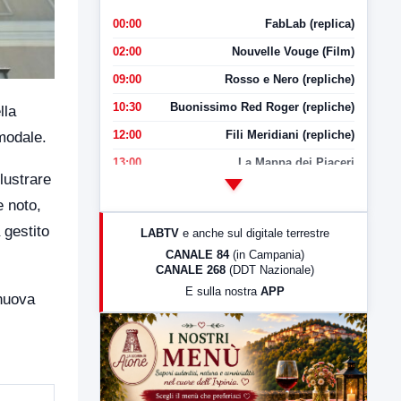
00:00
FabLab (replica)
02:00
Nouvelle Vouge (Film)
09:00
Rosso e Nero (repliche)
10:30
Buonissimo Red Roger (repliche)
lla
12:00
Fili Meridiani (repliche)
modale.
13:00
La Mappa dei Piaceri
lustrare
14:00
LabNews
e noto,
17:00
LabNews (replica)
 gestito
LABTV
e anche sul digitale terrestre
18:30
Di Faccia e di Profilo (repliche)
CANALE 84
(in Campania)
CANALE 268
(DDT Nazionale)
19:30
LabNews (Diretta)
E sulla nostra
APP
 nuova
21:00
Free Sport
23:00
LabNews (replica)