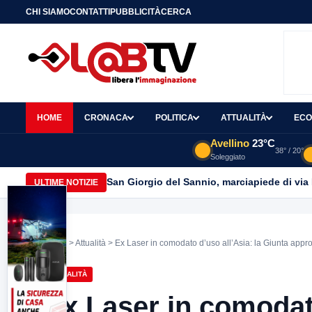
CHI SIAMO
CONTATTI
PUBBLICITÀ
CERCA
HOME
CRONACA
POLITICA
ATTUALITÀ
ECO
Avellino
23°C
38° / 20°
Soleggiato
San Giorgio del Sannio, marciapiede di via
ULTIME NOTIZIE
Home
>
Attualità
> Ex Laser in comodato d’uso all’Asia: la Giunta appro
ATTUALITÀ
Ex Laser in comodato