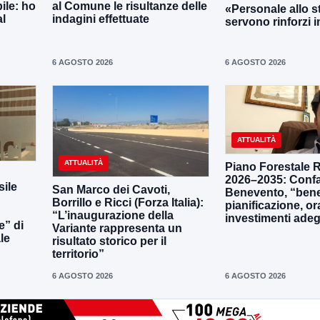
ile: ho
al Comune le risultanze delle
«Personale allo s
al
indagini effettuate
servono rinforzi 
6 AGOSTO 2026
6 AGOSTO 2026
ATTUALITÀ
ATTUALITÀ
Piano Forestale 
2026–2035: Confa
ile
San Marco dei Cavoti,
Benevento, “bene
Borrillo e Ricci (Forza Italia):
pianificazione, o
“L’inaugurazione della
investimenti adeg
e” di
Variante rappresenta un
le
risultato storico per il
territorio”
6 AGOSTO 2026
6 AGOSTO 2026