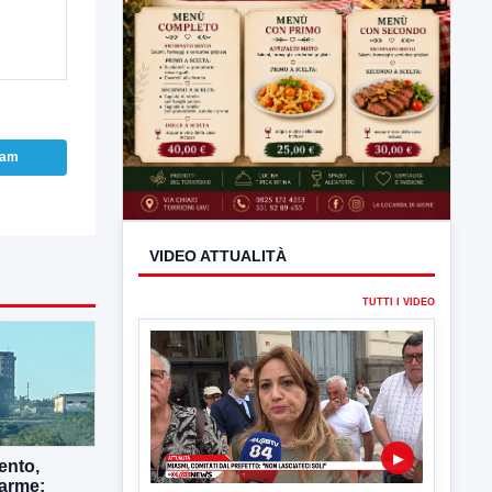
ram
ento,
VIDEO ATTUALITÀ
larme: