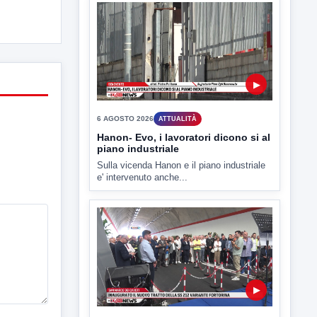
▶
6 AGOSTO 2026
ATTUALITÀ
Tirata del Carro ancora in forse,
D'Ambrosio: continuiamo a lavorare
L'assessore comunale alla Cultura di
Mirabella Eclano, Raffaella Rita
D'Ambrosio,...
▶
6 AGOSTO 2026
ATTUALITÀ
Hanon- Evo, i lavoratori dicono si al
piano industriale
Sulla vicenda Hanon e il piano industriale