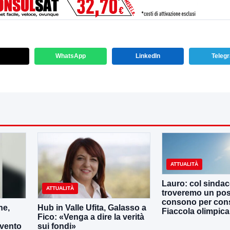
WhatsApp
LinkedIn
Teleg
ATTUALITÀ
Lauro: col sinda
ATTUALITÀ
troveremo un po
consono per cons
ne,
Hub in Valle Ufita, Galasso a
Fiaccola olimpica
Fico: «Venga a dire la verità
evento
sui fondi»