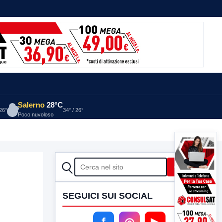
Salerno
28°C
 26°
34° / 26°
Poco nuvoloso
CERCA
Cerca
SEGUICI SUI SOCIAL
f
◎
▶