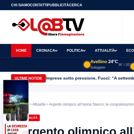
CHI SIAMO
CONTATTI
PUBBLICITÀ
CERCA
HOME
CRONACA
POLITICA
ATTUALITÀ
ECO
Avellino
24°C
36° / 20°
Soleggiato
Imprese sotto pressione, Fucci: “A settemb
ULTIME NOTIZIE
Home
>
Attualità
> Argento olimpico all’irpina Stanco, le congratulazioni 
ATTUALITÀ
Argento olimpico all