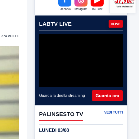
Facebook
Instagram
YouTube
LABTV LIVE
LIVE
 274 VOLTE
Guarda ora
Guarda la diretta streaming
VEDI TUTTI
PALINSESTO TV
LUNEDI 03/08