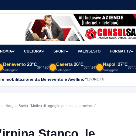
NOMIA
CULTURA
SPORT
PALINSESTO
FORMAT TV
Benevento
23°C
Caserta
26°C
Napoli
27°C
39° / 20°
35° / 24°
33° /
Soleggiato
Soleggiato
Soleggiato
re mobilitazione da Benevento e Avellino”
13 ORE FA
di Nargi e Savio: “Motivo di orgoglio per tutta la provincia”
’irpina Stanco, le