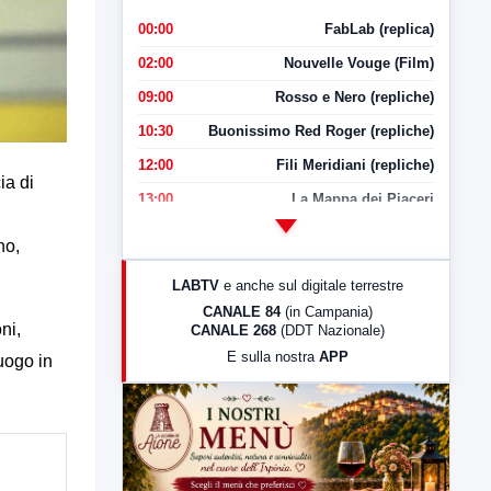
00:00
FabLab (replica)
02:00
Nouvelle Vouge (Film)
09:00
Rosso e Nero (repliche)
10:30
Buonissimo Red Roger (repliche)
12:00
Fili Meridiani (repliche)
ia di
13:00
La Mappa dei Piaceri
14:00
LabNews
no,
17:00
LabNews (replica)
LABTV
e anche sul digitale terrestre
18:30
Di Faccia e di Profilo (repliche)
CANALE 84
(in Campania)
ni,
CANALE 268
(DDT Nazionale)
19:30
LabNews (Diretta)
E sulla nostra
APP
uogo in
21:00
Free Sport
23:00
LabNews (replica)