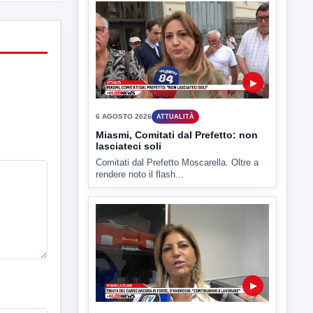
Benevento è tra le città più calde della
Campania. Lo...
▶
6 AGOSTO 2026
ATTUALITÀ
Miasmi, Comitati dal Prefetto: non
lasciateci soli
Comitati dal Prefetto Moscarella. Oltre a
rendere noto il flash...