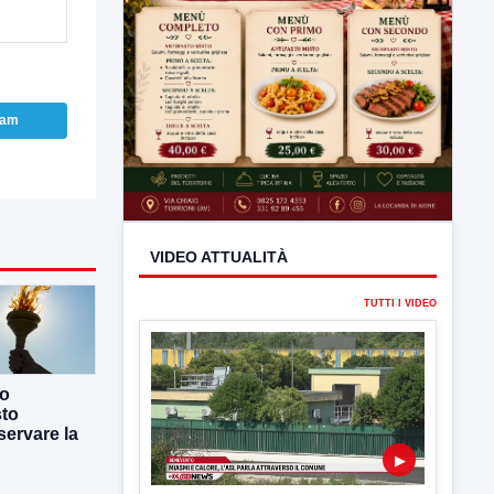
ram
VIDEO ATTUALITÀ
TUTTI I VIDEO
co
sto
ervare la