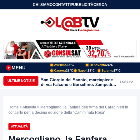
CHI SIAMO
CONTATTI
PUBBLICITÀ
CERCA
Avellino
22°C
Benevento
24°C
MENÙ
+
Caserta
26°C
Napoli
28°C
Salerno
27°C
San Giorgio del Sannio, marciapiede
ULTIME NOTIZIE
7 ORE FA
di via Falcone e Borsellino: Zampetti e
Lombardi replicano alle polemiche
Home
>
Attualità
> Mercogliano, la Fanfara dell’Arma dei Carabinieri in
concerto per la decima edizione della “Camminata Rosa”
ATTUALITÀ
Mercogliano, la Fanfara