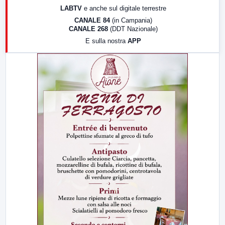
LABTV
e anche sul digitale terrestre
18:30
Di Faccia e di Profilo (repliche)
CANALE 84
(in Campania)
CANALE 268
(DDT Nazionale)
19:30
LabNews (Diretta)
E sulla nostra
APP
21:00
Free Sport
23:00
LabNews (replica)