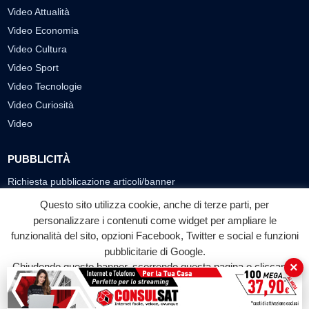
Video Attualità
Video Economia
Video Cultura
Video Sport
Video Tecnologie
Video Curiosità
Video
PUBBLICITÀ
Richiesta pubblicazione articoli/banner
Questo sito utilizza cookie, anche di terze parti, per
SEGUICI SUI SOCIAL
personalizzare i contenuti come widget per ampliare le
f
◎
▶
funzionalità del sito, opzioni Facebook, Twitter e social e funzioni
pubblicitarie di Google.
Facebook
Instagram
YouTube
×
Chiudendo questo banner, scorrendo questa pagina o cliccando
su qualunque suo elemento acconsenti all'uso dei cookie.
© 2026 LABTV - Tutti i diritti riservati
Accetta