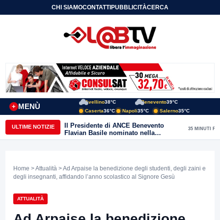
CHI SIAMO
CONTATTI
PUBBLICITÀ
CERCA
Avellino
38°C
Benevento
39°C
MENÙ
+
Caserta
36°C
Napoli
35°C
Salerno
35°C
Il Presidente di ANCE Benevento
ULTIME NOTIZIE
35 MINUTI FA
Flavian Basile nominato nella
Commissione Tecnica
“Internazionalizzazione” di
Confindustria Nazionale
Home
>
Attualità
> Ad Arpaise la benedizione degli studenti, degli zaini e
degli insegnanti, affidando l’anno scolastico al Signore Gesù
ATTUALITÀ
Ad Arpaise la benedizione