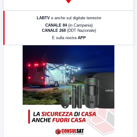
14:00
LabNews
17:00
LabNews (replica)
LABTV
e anche sul digitale terrestre
18:30
Di Faccia e di Profilo (repliche)
CANALE 84
(in Campania)
CANALE 268
(DDT Nazionale)
19:30
LabNews (Diretta)
E sulla nostra
APP
21:00
Free Sport
23:00
LabNews (replica)