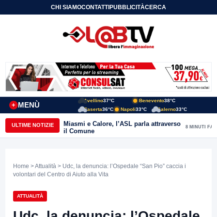
CHI SIAMO
CONTATTI
PUBBLICITÀ
CERCA
Avellino
37°C
Benevento
38°C
MENÙ
+
Caserta
36°C
Napoli
33°C
Salerno
33°C
Miasmi e Calore, l’ASL parla attraverso
ULTIME NOTIZIE
8 MINUTI FA
il Comune
Home
>
Attualità
> Udc, la denuncia: l’Ospedale “San Pio” caccia i
volontari del Centro di Aiuto alla Vita
ATTUALITÀ
Udc, la denuncia: l’Ospedale