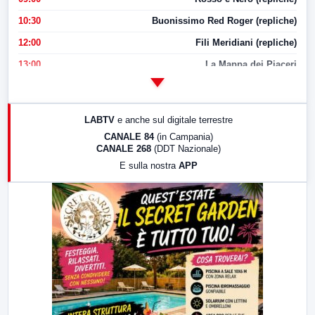
10:30
Buonissimo Red Roger (repliche)
12:00
Fili Meridiani (repliche)
13:00
La Mappa dei Piaceri
14:00
LabNews
17:00
LabNews (replica)
LABTV
e anche sul digitale terrestre
18:30
Di Faccia e di Profilo (repliche)
CANALE 84
(in Campania)
CANALE 268
(DDT Nazionale)
19:30
LabNews (Diretta)
E sulla nostra
APP
21:00
Free Sport
23:00
LabNews (replica)