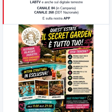
LABTV
e anche sul digitale terrestre
18:30
Di Faccia e di Profilo (repliche)
CANALE 84
(in Campania)
CANALE 268
(DDT Nazionale)
19:30
LabNews (Diretta)
E sulla nostra
APP
21:00
Free Sport
23:00
LabNews (replica)