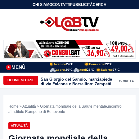
CHI SIAMO
CONTATTI
PUBBLICITÀ
CERCA
Avellino
24°C
Benevento
22°C
MENÙ
+
Caserta
26°C
Napoli
28°C
Salerno
27°C
San Giorgio del Sannio, marciapiede
ULTIME NOTIZIE
15 ORE FA
di via Falcone e Borsellino: Zampetti e
Lombardi replicano alle polemiche
Home
>
Attualità
> Giornata mondiale della Salute mentale,incontro
all’Istituto Rampone di Benevento
ATTUALITÀ
Giornata mondiale della