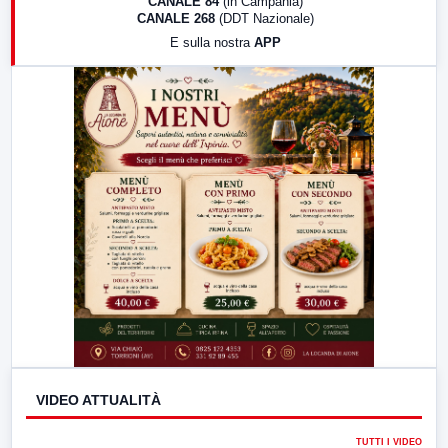
CANALE 84
(in Campania)
CANALE 268
(DDT Nazionale)
19:30
LabNews (Diretta)
E sulla nostra
APP
21:00
Free Sport
23:00
LabNews (replica)
VIDEO ATTUALITÀ
TUTTI I VIDEO