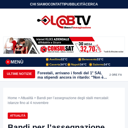
CHI SIAMO
CONTATTI
PUBBLICITÀ
CERCA
Avellino
32°C
Benevento
33°C
MENÙ
+
Caserta
34°C
Napoli
34°C
Salerno
34°C
Forestali, arrivano i fondi del 1° SAL
ULTIME NOTIZIE
2 ORE FA
ma stipendi ancora in ritardo: “Non è
più sostenibile”
Home
>
Attualità
> Bandi per l’assegnazione degli stalli mercatali:
istanze fino al 4 novembre
ATTUALITÀ
Bandi per l’assegnazione