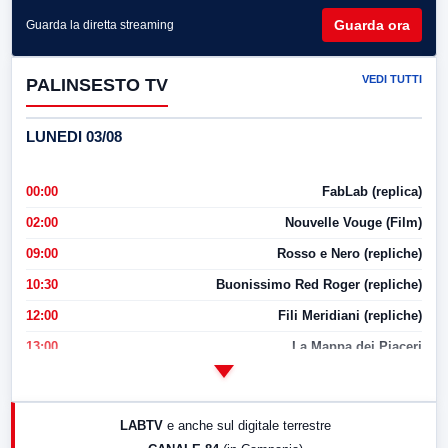
Guarda ora
Guarda la diretta streaming
VEDI TUTTI
PALINSESTO TV
LUNEDI 03/08
00:00
FabLab (replica)
02:00
Nouvelle Vouge (Film)
09:00
Rosso e Nero (repliche)
10:30
Buonissimo Red Roger (repliche)
12:00
Fili Meridiani (repliche)
13:00
La Mappa dei Piaceri
14:00
LabNews
17:00
LabNews (replica)
LABTV
e anche sul digitale terrestre
18:30
Di Faccia e di Profilo (repliche)