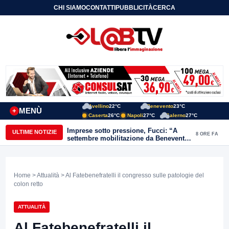
CHI SIAMO
CONTATTI
PUBBLICITÀ
CERCA
Avellino
22°C
Benevento
23°C
MENÙ
+
Caserta
26°C
Napoli
27°C
Salerno
27°C
Imprese sotto pressione, Fucci: “A
ULTIME NOTIZIE
8 ORE FA
settembre mobilitazione da Benevento
e Avellino”
Home
>
Attualità
> Al Fatebenefratelli il congresso sulle patologie del
colon retto
ATTUALITÀ
Al Fatebenefratelli il