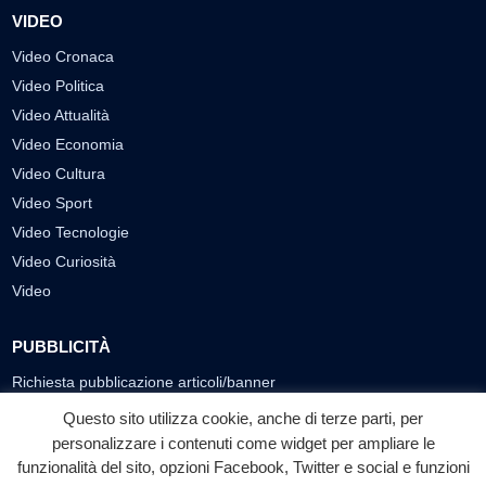
VIDEO
Video Cronaca
Video Politica
Video Attualità
Video Economia
Video Cultura
Video Sport
Video Tecnologie
Video Curiosità
Video
PUBBLICITÀ
Richiesta pubblicazione articoli/banner
Questo sito utilizza cookie, anche di terze parti, per
SEGUICI SUI SOCIAL
personalizzare i contenuti come widget per ampliare le
funzionalità del sito, opzioni Facebook, Twitter e social e funzioni
f
◎
▶