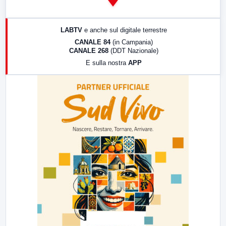
14:00
LabNews
17:00
LabNews (replica)
LABTV
e anche sul digitale terrestre
18:30
Di Faccia e di Profilo (repliche)
CANALE 84
(in Campania)
CANALE 268
(DDT Nazionale)
19:30
LabNews (Diretta)
E sulla nostra
APP
21:00
Free Sport
23:00
LabNews (replica)