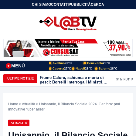
CHI SIAMO
CONTATTI
PUBBLICITÀ
CERCA
Avellino
25°C
Benevento
26°C
MENÙ
+
Caserta
27°C
Napoli
28°C
Salerno
28°C
Fiume Calore, schiuma e moria di
ULTIME NOTIZIE
54 MINUTI FA
pesci: Borrelli interroga i Ministri.
“Benevento paga l’assenza del
depuratore
Home
>
Attualità
> Unisannio, il Bilancio Sociale 2024. Canfora: pmi
innovative “uber alles”
ATTUALITÀ
Unisannio, il Bilancio Sociale