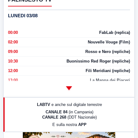
LUNEDI 03/08
00:00
FabLab (replica)
02:00
Nouvelle Vouge (Film)
09:00
Rosso e Nero (repliche)
10:30
Buonissimo Red Roger (repliche)
12:00
Fili Meridiani (repliche)
13:00
La Mappa dei Piaceri
14:00
LabNews
17:00
LabNews (replica)
LABTV
e anche sul digitale terrestre
18:30
Di Faccia e di Profilo (repliche)
CANALE 84
(in Campania)
CANALE 268
(DDT Nazionale)
19:30
LabNews (Diretta)
E sulla nostra
APP
21:00
Free Sport
23:00
LabNews (replica)