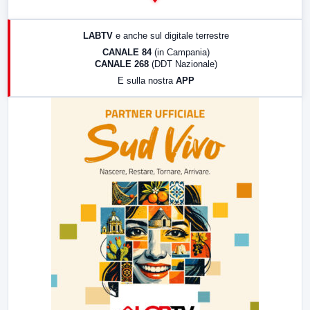
14:00
LabNews
17:00
LabNews (replica)
LABTV
e anche sul digitale terrestre
18:30
Di Faccia e di Profilo (repliche)
CANALE 84
(in Campania)
CANALE 268
(DDT Nazionale)
19:30
LabNews (Diretta)
E sulla nostra
APP
21:00
Free Sport
23:00
LabNews (replica)