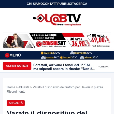
CHI SIAMO
CONTATTI
PUBBLICITÀ
CERCA
Avellino
36°C
Benevento
38°C
MENÙ
+
Caserta
36°C
Napoli
35°C
Salerno
35°C
Forestali, arrivano i fondi del 1° SAL
ULTIME NOTIZIE
7 ORE FA
ma stipendi ancora in ritardo: “Non è
più sostenibile”
Home
>
Attualità
> Varato il dispositivo del traffico per i lavori in piazza
Risorgimento
ATTUALITÀ
Varato il dispositivo del