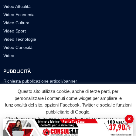
Video Attualità
Video Economia
Video Cultura
Video Sport
Video Tecnologie
Video Curiosità
Video
PUBBLICITÀ
Richiesta pubblicazione articoli/banner
Questo sito utilizza cookie, anche di terze parti, per
SEGUICI SUI SOCIAL
personalizzare i contenuti come widget per ampliare le
f
◎
▶
funzionalità del sito, opzioni Facebook, Twitter e social e funzioni
pubblicitarie di Google.
Facebook
Instagram
YouTube
×
Chiudendo questo banner, scorrendo questa pagina o cliccando
su qualunque suo elemento acconsenti all'uso dei cookie.
© 2026 LABTV - Tutti i diritti riservati
Accetta