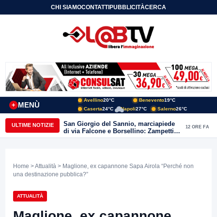
CHI SIAMO
CONTATTI
PUBBLICITÀ
CERCA
Avellino
20°C
Benevento
19°C
MENÙ
+
Caserta
24°C
Napoli
27°C
Salerno
26°C
San Giorgio del Sannio, marciapiede
ULTIME NOTIZIE
12 ORE FA
di via Falcone e Borsellino: Zampetti e
Lombardi replicano alle polemiche
Home
>
Attualità
> Maglione, ex capannone Sapa Airola “Perché non
una destinazione pubblica?”
ATTUALITÀ
Maglione, ex capannone