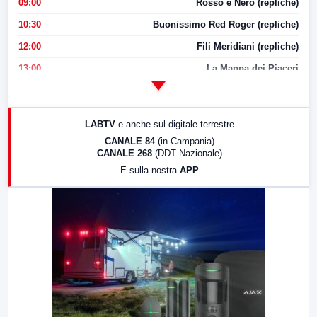
09:00
Rosso e Nero (repliche)
10:30
Buonissimo Red Roger (repliche)
12:00
Fili Meridiani (repliche)
13:00
La Mappa dei Piaceri
14:00
LabNews
17:00
LabNews (replica)
LABTV
e anche sul digitale terrestre
18:30
Di Faccia e di Profilo (repliche)
CANALE 84
(in Campania)
CANALE 268
(DDT Nazionale)
19:30
LabNews (Diretta)
E sulla nostra
APP
21:00
Free Sport
23:00
LabNews (replica)