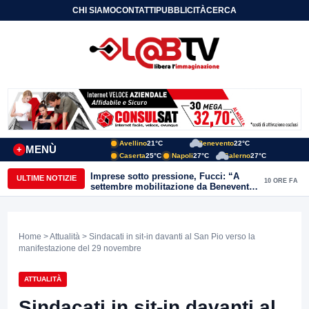
CHI SIAMO
CONTATTI
PUBBLICITÀ
CERCA
Avellino
21°C
Benevento
22°C
MENÙ
+
Caserta
25°C
Napoli
27°C
Salerno
27°C
Imprese sotto pressione, Fucci: “A
ULTIME NOTIZIE
10 ORE FA
settembre mobilitazione da Benevento
e Avellino”
Home
>
Attualità
> Sindacati in sit-in davanti al San Pio verso la
manifestazione del 29 novembre
ATTUALITÀ
Sindacati in sit-in davanti al