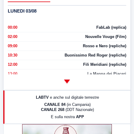
LUNEDI 03/08
00:00
FabLab (replica)
02:00
Nouvelle Vouge (Film)
09:00
Rosso e Nero (repliche)
10:30
Buonissimo Red Roger (repliche)
12:00
Fili Meridiani (repliche)
13:00
La Mappa dei Piaceri
14:00
LabNews
17:00
LabNews (replica)
LABTV
e anche sul digitale terrestre
18:30
Di Faccia e di Profilo (repliche)
CANALE 84
(in Campania)
CANALE 268
(DDT Nazionale)
19:30
LabNews (Diretta)
E sulla nostra
APP
21:00
Free Sport
23:00
LabNews (replica)