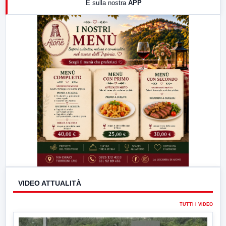
E sulla nostra
APP
21:00
Free Sport
23:00
LabNews (replica)
VIDEO ATTUALITÀ
TUTTI I VIDEO