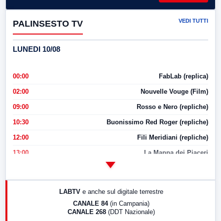
VEDI TUTTI
PALINSESTO TV
LUNEDI 10/08
00:00
FabLab (replica)
02:00
Nouvelle Vouge (Film)
09:00
Rosso e Nero (repliche)
10:30
Buonissimo Red Roger (repliche)
12:00
Fili Meridiani (repliche)
13:00
La Mappa dei Piaceri
14:00
LabNews
17:00
LabNews (replica)
LABTV
e anche sul digitale terrestre
18:30
Di Faccia e di Profilo (repliche)
CANALE 84
(in Campania)
CANALE 268
(DDT Nazionale)
19:30
LabNews (Diretta)