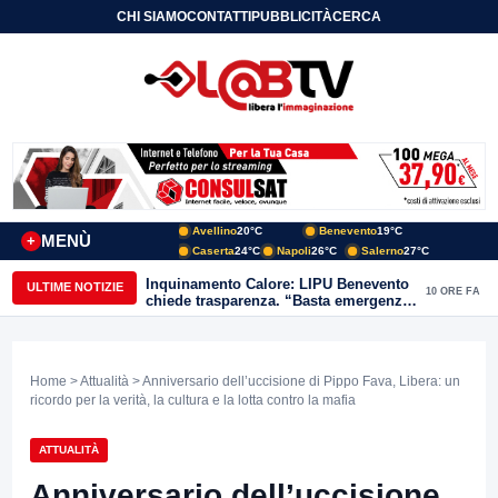
CHI SIAMO
CONTATTI
PUBBLICITÀ
CERCA
Avellino
20°C
Benevento
19°C
MENÙ
+
Caserta
24°C
Napoli
26°C
Salerno
27°C
Inquinamento Calore: LIPU Benevento
ULTIME NOTIZIE
10 ORE FA
chiede trasparenza. “Basta emergenze:
non possiamo continuare a trattare i
nostri corsi d’acqua come semplici
canali di scarico
Home
>
Attualità
> Anniversario dell’uccisione di Pippo Fava, Libera: un
ricordo per la verità, la cultura e la lotta contro la mafia
ATTUALITÀ
Anniversario dell’uccisione