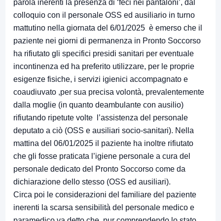
parola inerenti la presenza di ‘feci nei pantaloni’, dal
colloquio con il personale OSS ed ausiliario in turno
mattutino nella giornata del 6/01/2025 è emerso che il
paziente nei giorni di permanenza in Pronto Soccorso
ha rifiutato gli specifici presidi sanitari per eventuale
incontinenza ed ha preferito utilizzare, per le proprie
esigenze fisiche, i servizi igienici accompagnato e
coaudiuvato ,per sua precisa volontà, prevalentemente
dalla moglie (in quanto deambulante con ausilio)
rifiutando ripetute volte l’assistenza del personale
deputato a ciò (OSS e ausiliari socio-sanitari). Nella
mattina del 06/01/2025 il paziente ha inoltre rifiutato
che gli fosse praticata l’igiene personale a cura del
personale dedicato del Pronto Soccorso come da
dichiarazione dello stesso (OSS ed ausiliari).
Circa poi le considerazioni del familiare del paziente
inerenti la scarsa sensibilità del personale medico e
paramedico va detto che ,pur comprendendo lo stato