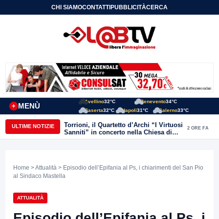
CHI SIAMO
CONTATTI
PUBBLICITÀ
CERCA
Avellino
32°C
Benevento
34°C
MENÙ
+
Caserta
32°C
Napoli
31°C
Salerno
33°C
Torrioni, il Quartetto d’Archi “I Virtuosi
ULTIME NOTIZIE
2 ORE FA
Sanniti” in concerto nella Chiesa di
San Michele Arcangelo
Home
>
Attualità
> Episodio dell’Epifania al Ps, i chiarimenti del San Pio
al Sindaco Mastella
ATTUALITÀ
Episodio dell’Epifania al Ps, i