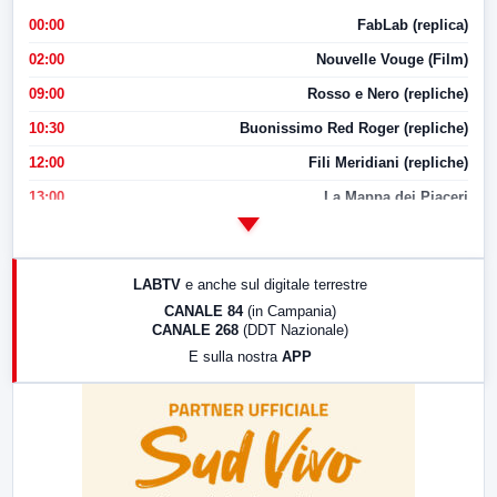
00:00
FabLab (replica)
02:00
Nouvelle Vouge (Film)
09:00
Rosso e Nero (repliche)
10:30
Buonissimo Red Roger (repliche)
12:00
Fili Meridiani (repliche)
13:00
La Mappa dei Piaceri
14:00
LabNews
17:00
LabNews (replica)
LABTV
e anche sul digitale terrestre
18:30
Di Faccia e di Profilo (repliche)
CANALE 84
(in Campania)
CANALE 268
(DDT Nazionale)
19:30
LabNews (Diretta)
E sulla nostra
APP
21:00
Free Sport
23:00
LabNews (replica)