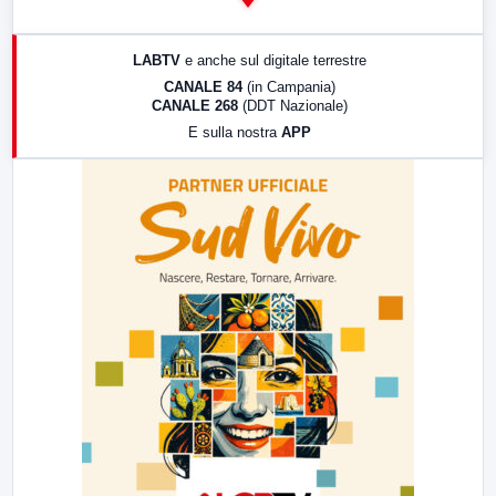
14:00
LabNews
17:00
LabNews (replica)
LABTV
e anche sul digitale terrestre
18:30
Di Faccia e di Profilo (repliche)
CANALE 84
(in Campania)
CANALE 268
(DDT Nazionale)
19:30
LabNews (Diretta)
E sulla nostra
APP
21:00
Free Sport
23:00
LabNews (replica)