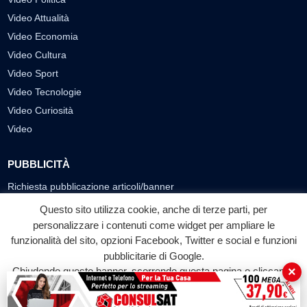
Video Attualità
Video Economia
Video Cultura
Video Sport
Video Tecnologie
Video Curiosità
Video
PUBBLICITÀ
Richiesta pubblicazione articoli/banner
Questo sito utilizza cookie, anche di terze parti, per
SEGUICI SUI SOCIAL
personalizzare i contenuti come widget per ampliare le
funzionalità del sito, opzioni Facebook, Twitter e social e funzioni
f
◎
▶
pubblicitarie di Google.
Facebook
Instagram
YouTube
×
Chiudendo questo banner, scorrendo questa pagina o cliccando
su qualunque suo elemento acconsenti all'uso dei cookie.
© 2026 LABTV - Tutti i diritti riservati