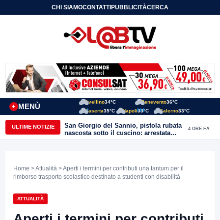
CHI SIAMO
CONTATTI
PUBBLICITÀ
CERCA
Avellino
34°C
Benevento
36°C
MENÙ
+
Caserta
35°C
Napoli
33°C
Salerno
33°C
San Giorgio del Sannio, pistola rubata
ULTIME NOTIZIE
4 ORE FA
nascosta sotto il cuscino: arrestata
51enne
Home
>
Attualità
> Aperti i termini per contributi una tantum per il
rimborso trasporto scolastico destinato a studenti con disabilità
ATTUALITÀ
Aperti i termini per contributi