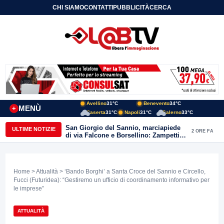
CHI SIAMO
CONTATTI
PUBBLICITÀ
CERCA
Avellino
31°C
Benevento
34°C
MENÙ
+
Caserta
31°C
Napoli
31°C
Salerno
33°C
San Giorgio del Sannio, marciapiede
ULTIME NOTIZIE
2 ORE FA
di via Falcone e Borsellino: Zampetti e
Lombardi replicano alle polemiche
Home
>
Attualità
> ‘Bando Borghi’ a Santa Croce del Sannio e Circello,
Fucci (Futuridea): “Gestiremo un ufficio di coordinamento informativo per
le imprese”
ATTUALITÀ