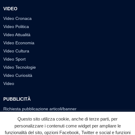
VIDEO
Video Cronaca
Video Politica
Video Attualità
Video Economia
Video Cultura
Video Sport
Video Tecnologie
Video Curiosità
Video
PUBBLICITÀ
Richiesta pubblicazione articoli/banner
Questo sito utilizza cookie, anche di terze parti, per
SEGUICI SUI SOCIAL
personalizzare i contenuti come widget per ampliare le
funzionalità del sito, opzioni Facebook, Twitter e social e funzioni
f
◎
▶