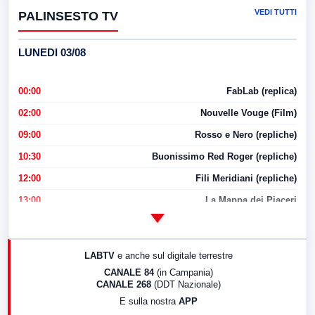
VEDI TUTTI
PALINSESTO TV
LUNEDI 03/08
00:00
FabLab (replica)
02:00
Nouvelle Vouge (Film)
09:00
Rosso e Nero (repliche)
10:30
Buonissimo Red Roger (repliche)
12:00
Fili Meridiani (repliche)
13:00
La Mappa dei Piaceri
14:00
LabNews
17:00
LabNews (replica)
LABTV
e anche sul digitale terrestre
18:30
Di Faccia e di Profilo (repliche)
CANALE 84
(in Campania)
CANALE 268
(DDT Nazionale)
19:30
LabNews (Diretta)
E sulla nostra
APP
21:00
Free Sport