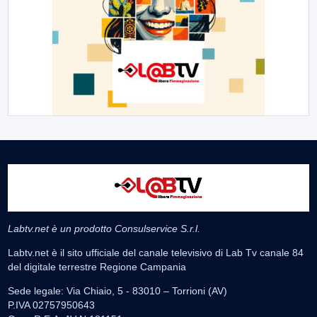
Labtv.net è un prodotto Consulservice S.r.l.
Labtv.net è il sito ufficiale del canale televisivo di Lab Tv canale 84
del digitale terrestre Regione Campania
Sede legale: Via Chiaio, 5 - 83010 – Torrioni (AV)
P.IVA 02757950643