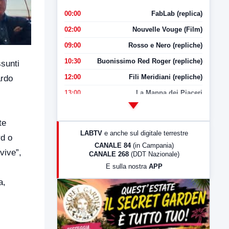
00:00
FabLab (replica)
02:00
Nouvelle Vouge (Film)
09:00
Rosso e Nero (repliche)
10:30
Buonissimo Red Roger (repliche)
ssunti
12:00
Fili Meridiani (repliche)
ardo
13:00
La Mappa dei Piaceri
14:00
LabNews
te
17:00
LabNews (replica)
LABTV
e anche sul digitale terrestre
rd o
18:30
Di Faccia e di Profilo (repliche)
CANALE 84
(in Campania)
vive”,
CANALE 268
(DDT Nazionale)
19:30
LabNews (Diretta)
E sulla nostra
APP
21:00
Free Sport
a,
23:00
LabNews (replica)