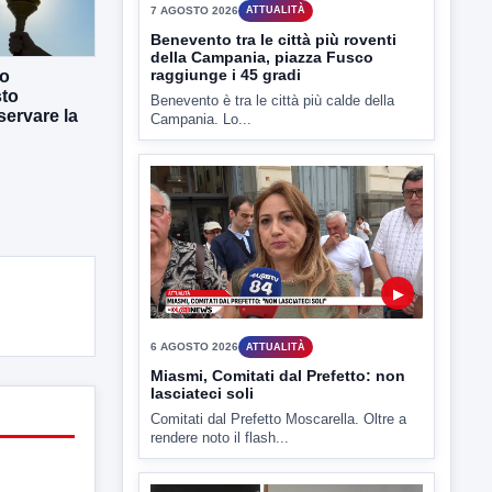
7 AGOSTO 2026
ATTUALITÀ
Benevento tra le città più roventi
della Campania, piazza Fusco
raggiunge i 45 gradi
co
sto
Benevento è tra le città più calde della
ervare la
Campania. Lo...
▶
6 AGOSTO 2026
ATTUALITÀ
Miasmi, Comitati dal Prefetto: non
lasciateci soli
Comitati dal Prefetto Moscarella. Oltre a
rendere noto il flash...