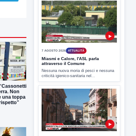
▶
7 AGOSTO 2026
ATTUALITÀ
Miasmi e Calore, l'ASL parla
attraverso il Comune
Nessuna nuova moria di pesci e nessuna
criticità igienico-sanitaria nel...
“Cassonetti
erra. Non
e una toppa
rispetto”
▶