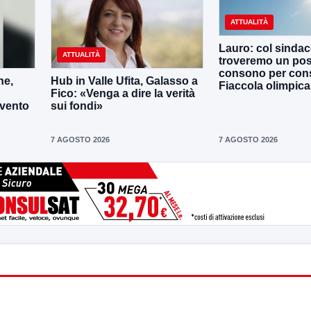
ATTUALITÀ
Lauro: col sinda
ATTUALITÀ
troveremo un po
consono per cons
ne,
Hub in Valle Ufita, Galasso a
Fiaccola olimpica
Fico: «Venga a dire la verità
evento
sui fondi»
7 AGOSTO 2026
7 AGOSTO 2026