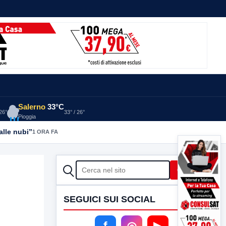
Salerno
33°C
 26°
33° / 26°
Pioggia
alle nubi”
1 ORA FA
CERCA
Cerca
SEGUICI SUI SOCIAL
f
◎
▶