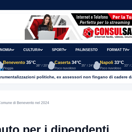
NOMIA
CULTURA
SPORT
PALINSESTO
FORMAT TV
Benevento
35°C
Caserta
34°C
Napoli
33°C
38° / 20°
35° / 24°
33° /
Pioggia
Poco nuvoloso
Poco nuvoloso
mentalizzazioni politiche, ex assessori non fingano di cadere d
l Comune di Benevento nel 2024
uto per i dipendenti