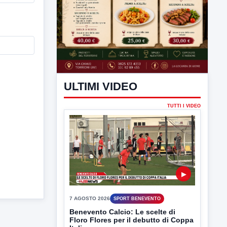
ULTIMI VIDEO
TUTTI I VIDEO
▶
7 AGOSTO 2026
SPORT BENEVENTO
Benevento Calcio: Le scelte di
Floro Flores per il debutto di Coppa