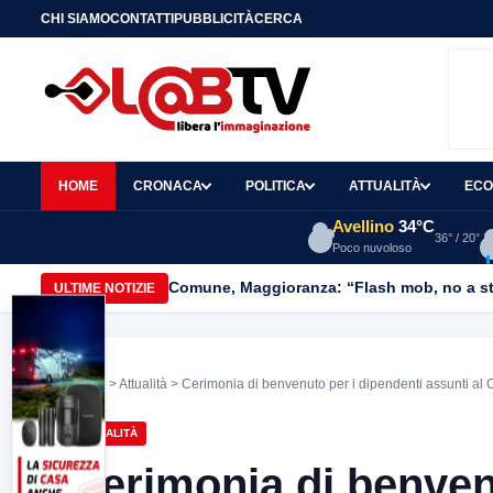
CHI SIAMO
CONTATTI
PUBBLICITÀ
CERCA
HOME
CRONACA
POLITICA
ATTUALITÀ
ECO
Avellino
34°C
36° / 20°
Poco nuvoloso
Comune, Maggioranza: “Flash mob, no a stru
ULTIME NOTIZIE
Home
>
Attualità
> Cerimonia di benvenuto per i dipendenti assunti a
ATTUALITÀ
Cerimonia di benven