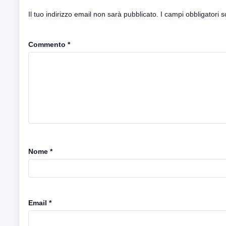
Il tuo indirizzo email non sarà pubblicato.
I campi obbligatori 
Commento
*
Nome
*
Email
*