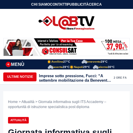
CHI SIAMO
CONTATTI
PUBBLICITÀ
CERCA
Avellino
27°C
Benevento
29°C
MENÙ
+
Caserta
28°C
Napoli
29°C
Salerno
30°C
Imprese sotto pressione, Fucci: “A
ULTIME NOTIZIE
2 ORE FA
settembre mobilitazione da Benevento
e Avellino”
Home
>
Attualità
> Giornata informativa sugli ITS Accademy –
opportunità di istruzione specialistica post diploma
ATTUALITÀ
Giornata informativa sugli