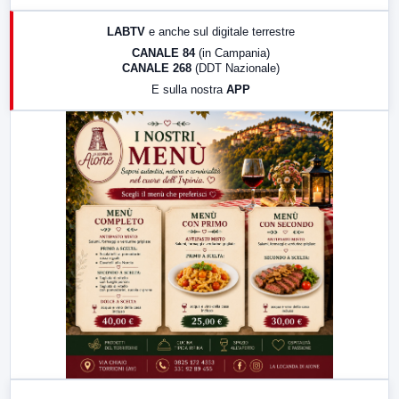
17:00
LabNews (replica)
LABTV
e anche sul digitale terrestre
18:30
Di Faccia e di Profilo (repliche)
CANALE 84
(in Campania)
CANALE 268
(DDT Nazionale)
19:30
LabNews (Diretta)
E sulla nostra
APP
21:00
Free Sport
23:00
LabNews (replica)