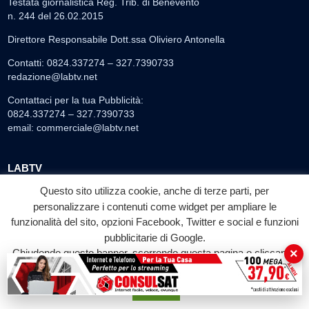
Testata giornalistica Reg. Trib. di Benevento
n. 244 del 26.02.2015
Direttore Responsabile Dott.ssa Oliviero Antonella
Contatti: 0824.337274 – 327.7390733
redazione@labtv.net
Contattaci per la tua Pubblicità:
0824.337274 – 327.7390733
email:
commerciale@labtv.net
LABTV
Palinsesto
Questo sito utilizza cookie, anche di terze parti, per
personalizzare i contenuti come widget per ampliare le
Privacy Policy
funzionalità del sito, opzioni Facebook, Twitter e social e funzioni
Programmi TV
pubblicitarie di Google.
Speciale LabTv
×
Chiudendo questo banner, scorrendo questa pagina o cliccando
Doppio Taglio
su qualunque suo elemento acconsenti all'uso dei cookie.
Free sport
Accetta
L’Orlando Curioso