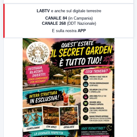
17:00
LabNews (replica)
LABTV
e anche sul digitale terrestre
18:30
Di Faccia e di Profilo (repliche)
CANALE 84
(in Campania)
CANALE 268
(DDT Nazionale)
19:30
LabNews (Diretta)
E sulla nostra
APP
21:00
Free Sport
23:00
LabNews (replica)