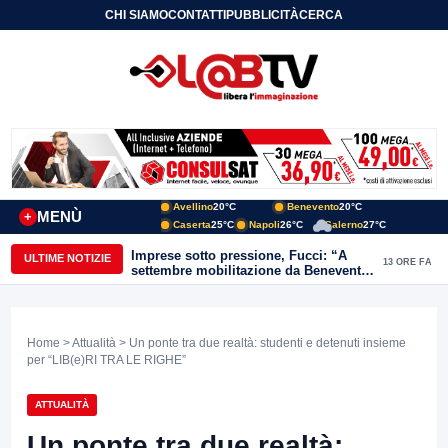
CHI SIAMO
CONTATTI
PUBBLICITÀ
CERCA
Avellino
20°C
Benevento
20°C
MENÙ
+
Caserta
25°C
Napoli
26°C
Salerno
27°C
Imprese sotto pressione, Fucci: “A
ULTIME NOTIZIE
13 ORE FA
settembre mobilitazione da Benevento
e Avellino”
Home
>
Attualità
> Un ponte tra due realtà: studenti e detenuti insieme
per “LIB(e)RI TRA LE RIGHE”
ATTUALITÀ
Un ponte tra due realtà: