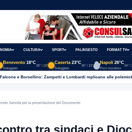
NOMIA
CULTURA
SPORT
PALINSESTO
FORMAT TV
Benevento
18°C
Caserta
23°C
Napoli
26°C
38° / 18°
36° / 23°
34° /
Soleggiato
Soleggiato
Poco nuvoloso
 Falcone e Borsellino: Zampetti e Lombardi replicano alle polemic
 Cerreto Sannita per la presentazione del Documento
contro tra sindaci e Dio