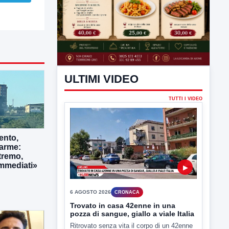
ULTIMI VIDEO
TUTTI I VIDEO
▶
6 AGOSTO 2026
CRONACA
Trovato in casa 42enne in una
ento,
pozza di sangue, giallo a viale Italia
larme:
Ritrovato senza vita il corpo di un 42enne
tremo,
in un...
immediati»