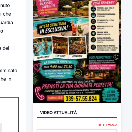
enuto
ri che
uardia
lo
e del
VIDEO ATTUALITÀ
amminato
che in
TUTTI I VIDEO
▶