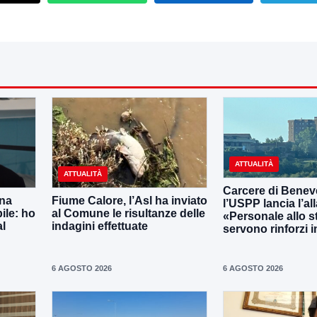
ATTUALITÀ
ATTUALITÀ
Carcere di Benev
una
Fiume Calore, l’Asl ha inviato
l’USPP lancia l’al
ile: ho
al Comune le risultanze delle
«Personale allo s
al
indagini effettuate
servono rinforzi 
6 AGOSTO 2026
6 AGOSTO 2026