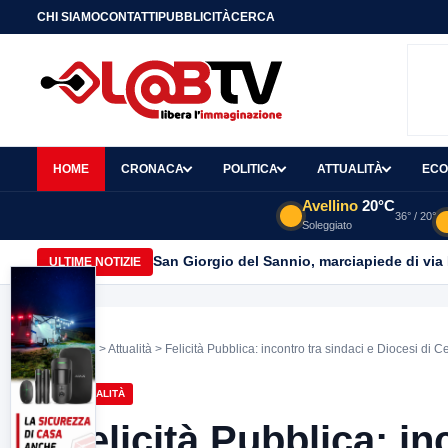
CHI SIAMO
CONTATTI
PUBBLICITÀ
CERCA
HOME
CRONACA
POLITICA
ATTUALITÀ
ECO
Avellino
20°C
36° / 20°
Soleggiato
San Giorgio del Sannio, marciapiede di via
ULTIME NOTIZIE
Home
>
Attualità
> Felicità Pubblica: incontro tra sindaci e Diocesi di
ATTUALITÀ
Felicità Pubblica: in