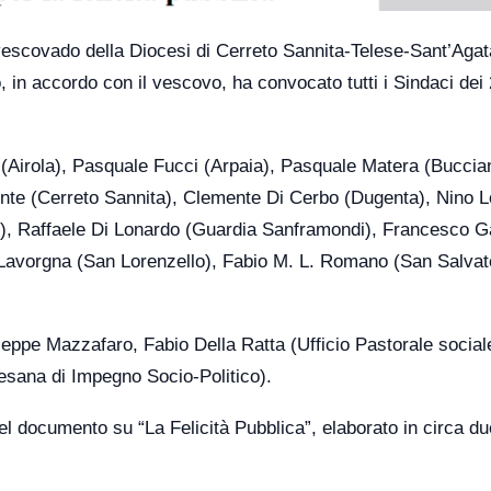
 vescovado della Diocesi di Cerreto Sannita-Telese-Sant’Agat
 in accordo con il vescovo, ha convocato tutti i Sindaci dei
 (Airola), Pasquale Fucci (Arpaia), Pasquale Matera (Buccia
nte (Cerreto Sannita), Clemente Di Cerbo (Dugenta), Nino 
o), Raffaele Di Lonardo (Guardia Sanframondi), Francesco Ga
avorgna (San Lorenzello), Fabio M. L. Romano (San Salvat
seppe Mazzafaro, Fabio Della Ratta (Ufficio Pastorale social
esana di Impegno Socio-Politico).
del documento su “La Felicità Pubblica”, elaborato in circa du