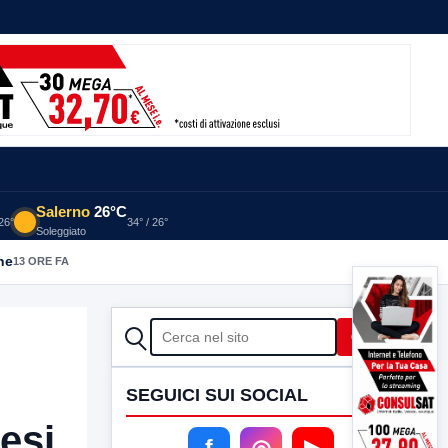
Salerno
26°C
 26°
34° / 26°
Soleggiato
he
13 ORE FA
CERCA
Cerca
SEGUICI SUI SOCIAL
cesi
f
◎
▶