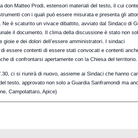
 don Matteo Prodi, estensori materiali del testo, il cui cont
i strumenti con i quali può essere misurata e presenta gli atto
 Ne è scaturito un vivace dibattito, avviato dal Sindaco di G
ale il documento. Il clima della discussione è stato non so
 gioie e dei dolori dell’essere amministratori. I sindaci
di essere contenti di essere stati convocati e contenti anch
e di confrontarsi apertamente con la Chiesa del territorio.
7.30, ci si riunirà di nuovo, assieme ai Sindaci che hanno c
e del testo, approvato non solo a Guardia Sanframondi ma an
one, Campolattaro, Apice)