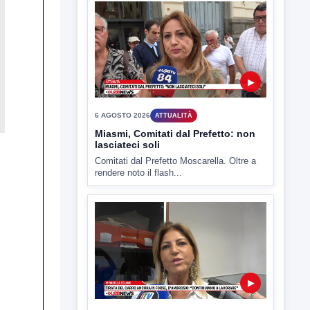
6 AGOSTO 2026
ATTUALITÀ
Miasmi, Comitati dal Prefetto: non
lasciateci soli
Comitati dal Prefetto Moscarella. Oltre a
rendere noto il flash...
▶
6 AGOSTO 2026
ATTUALITÀ
Tirata del Carro ancora in forse,
D'Ambrosio: continuiamo a lavorare
L'assessore comunale alla Cultura di
Mirabella Eclano, Raffaella Rita
D'Ambrosio,...