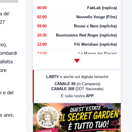
00:00
FabLab (replica)
a de’
02:00
Nouvelle Vouge (Film)
 27
09:00
Rosso e Nero (repliche)
10:30
Buonissimo Red Roger (repliche)
no),
12:00
Fili Meridiani (repliche)
Lombardi
13:00
La Mappa dei Piaceri
lletta
14:00
LabNews
ore
17:00
LabNews (replica)
LABTV
e anche sul digitale terrestre
18:30
Di Faccia e di Profilo (repliche)
CANALE 84
(in Campania)
CANALE 268
(DDT Nazionale)
19:30
LabNews (Diretta)
e e del
E sulla nostra
APP
21:00
Free Sport
23:00
LabNews (replica)
e anni,