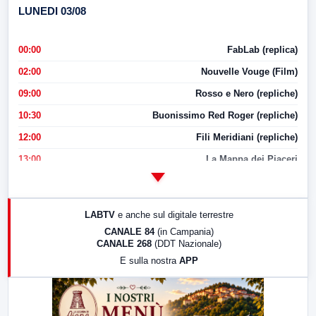
LUNEDI 03/08
00:00
FabLab (replica)
02:00
Nouvelle Vouge (Film)
09:00
Rosso e Nero (repliche)
10:30
Buonissimo Red Roger (repliche)
12:00
Fili Meridiani (repliche)
13:00
La Mappa dei Piaceri
14:00
LabNews
17:00
LabNews (replica)
LABTV
e anche sul digitale terrestre
18:30
Di Faccia e di Profilo (repliche)
CANALE 84
(in Campania)
CANALE 268
(DDT Nazionale)
19:30
LabNews (Diretta)
E sulla nostra
APP
21:00
Free Sport
23:00
LabNews (replica)