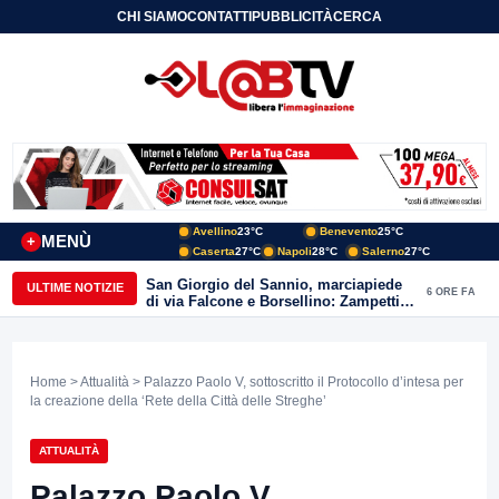
CHI SIAMO
CONTATTI
PUBBLICITÀ
CERCA
Avellino
23°C
Benevento
25°C
MENÙ
+
Caserta
27°C
Napoli
28°C
Salerno
27°C
San Giorgio del Sannio, marciapiede
ULTIME NOTIZIE
6 ORE FA
di via Falcone e Borsellino: Zampetti e
Lombardi replicano alle polemiche
Home
>
Attualità
> Palazzo Paolo V, sottoscritto il Protocollo d’intesa per
la creazione della ‘Rete della Città delle Streghe’
ATTUALITÀ
Palazzo Paolo V,