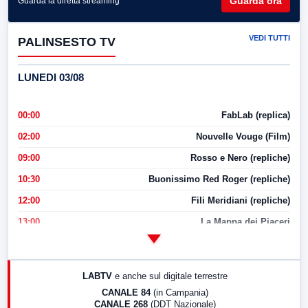
Guarda ora
Guarda la diretta streaming
VEDI TUTTI
PALINSESTO TV
LUNEDI 03/08
00:00
FabLab (replica)
02:00
Nouvelle Vouge (Film)
09:00
Rosso e Nero (repliche)
10:30
Buonissimo Red Roger (repliche)
12:00
Fili Meridiani (repliche)
13:00
La Mappa dei Piaceri
14:00
LabNews
17:00
LabNews (replica)
LABTV
e anche sul digitale terrestre
18:30
Di Faccia e di Profilo (repliche)
CANALE 84
(in Campania)
CANALE 268
(DDT Nazionale)
19:30
LabNews (Diretta)