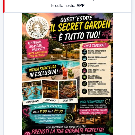
E sulla nostra
APP
21:00
Free Sport
23:00
LabNews (replica)