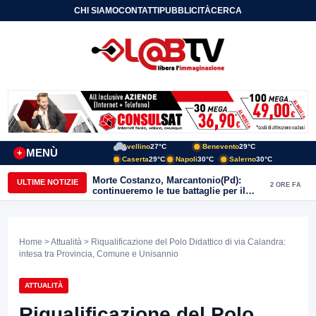
CHI SIAMO
CONTATTI
PUBBLICITÀ
CERCA
Avellino
27°C
Benevento
29°C
MENÙ
+
Caserta
29°C
Napoli
30°C
Salerno
30°C
Morte Costanzo, Marcantonio(Pd):
ULTIME NOTIZIE
2 ORE FA
continueremo le tue battaglie per il
Sannio
Home
>
Attualità
> Riqualificazione del Polo Didattico di via Calandra:
intesa tra Provincia, Comune e Unisannio
ATTUALITÀ
Riqualificazione del Polo