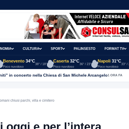
NOMIA
CULTURA
SPORT
PALINSESTO
FORMAT TV
Benevento
34°C
Caserta
32°C
Napoli
31°C
38° / 18°
36° / 23°
33° /
Poco nuvoloso
Poco nuvoloso
Poco nuvoloso
anniti” in concerto nella Chiesa di San Michele Arcangelo
1 ORA FA
domani chiusi parchi, villa e cimitero
di oggi e per l’intera