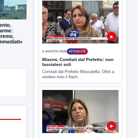
ento,
larme:
tremo,
▶
immediati»
6 AGOSTO 2026
ATTUALITÀ
Miasmi, Comitati dal Prefetto: non
lasciateci soli
Comitati dal Prefetto Moscarella. Oltre a
rendere noto il flash...
▶