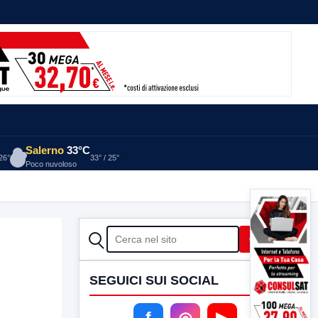
Salerno
33°C
 26°
33° / 25°
Poco nuvoloso
CERCA
Cerca
SEGUICI SUI SOCIAL
f
◎
▶