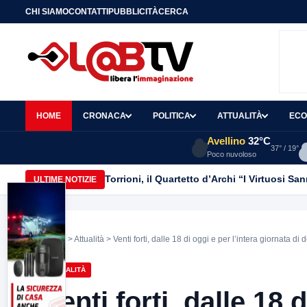
CHI SIAMO
CONTATTI
PUBBLICITÀ
CERCA
HOME
CRONACA
POLITICA
ATTUALITÀ
ECO
Avellino
32°C
37° / 19°
Poco nuvoloso
Torrioni, il Quartetto d’Archi “I Virtuosi S
ULTIME NOTIZIE
Home
>
Attualità
> Venti forti, dalle 18 di oggi e per l’intera giornata di 
ATTUALITÀ
Venti forti, dalle 18 