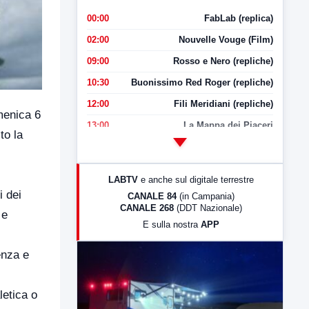
00:00
FabLab (replica)
02:00
Nouvelle Vouge (Film)
09:00
Rosso e Nero (repliche)
10:30
Buonissimo Red Roger (repliche)
12:00
Fili Meridiani (repliche)
omenica 6
13:00
La Mappa dei Piaceri
to la
14:00
LabNews
17:00
LabNews (replica)
LABTV
e anche sul digitale terrestre
18:30
Di Faccia e di Profilo (repliche)
i dei
CANALE 84
(in Campania)
CANALE 268
(DDT Nazionale)
19:30
LabNews (Diretta)
 e
E sulla nostra
APP
21:00
Free Sport
23:00
LabNews (replica)
enza e
letica o