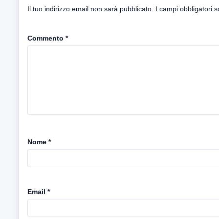
Il tuo indirizzo email non sarà pubblicato.
I campi obbligatori 
Commento
*
Nome
*
Email
*