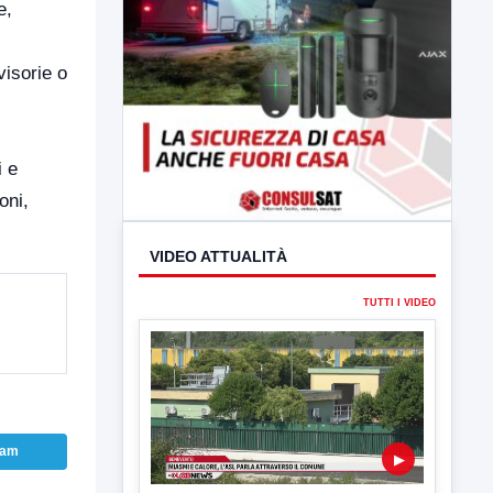
e,
visorie o
i e
oni,
VIDEO ATTUALITÀ
TUTTI I VIDEO
ram
▶