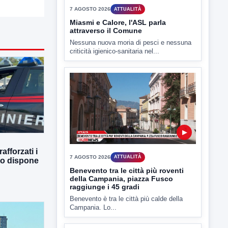
7 AGOSTO 2026
ATTUALITÀ
Miasmi e Calore, l'ASL parla
attraverso il Comune
Nessuna nuova moria di pesci e nessuna
criticità igienico-sanitaria nel...
▶
afforzati i
7 AGOSTO 2026
ATTUALITÀ
tto dispone
Benevento tra le città più roventi
della Campania, piazza Fusco
raggiunge i 45 gradi
Benevento è tra le città più calde della
Campania. Lo...