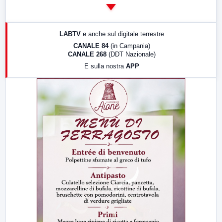
14:00
LabNews
17:00
LabNews (replica)
LABTV
e anche sul digitale terrestre
18:30
Di Faccia e di Profilo (repliche)
CANALE 84
(in Campania)
CANALE 268
(DDT Nazionale)
19:30
LabNews (Diretta)
E sulla nostra
APP
21:00
Free Sport
23:00
LabNews (replica)