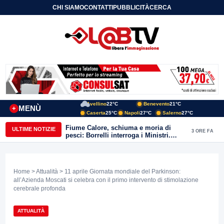
CHI SIAMO
CONTATTI
PUBBLICITÀ
CERCA
Avellino
22°C
Benevento
21°C
MENÙ
+
Caserta
25°C
Napoli
27°C
Salerno
27°C
Fiume Calore, schiuma e moria di
ULTIME NOTIZIE
3 ORE FA
pesci: Borrelli interroga i Ministri.
“Benevento paga l’assenza del
depuratore
Home
>
Attualità
> 11 aprile Giornata mondiale del Parkinson:
all’Azienda Moscati si celebra con il primo intervento di stimolazione
cerebrale profonda
ATTUALITÀ