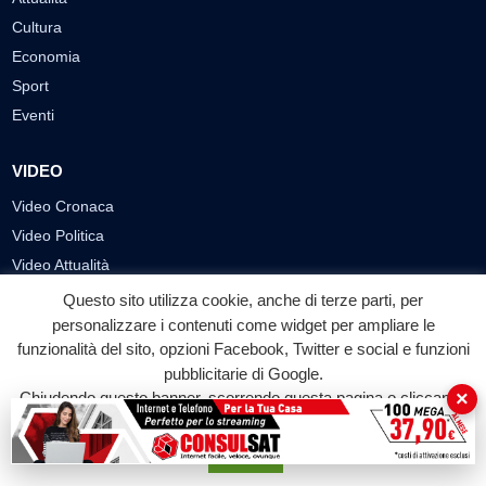
Cultura
Economia
Sport
Eventi
VIDEO
Video Cronaca
Video Politica
Video Attualità
Video Economia
Questo sito utilizza cookie, anche di terze parti, per
Video Cultura
personalizzare i contenuti come widget per ampliare le
funzionalità del sito, opzioni Facebook, Twitter e social e funzioni
Video Sport
pubblicitarie di Google.
Video Tecnologie
×
Chiudendo questo banner, scorrendo questa pagina o cliccando
Video Curiosità
su qualunque suo elemento acconsenti all'uso dei cookie.
Video
Accetta