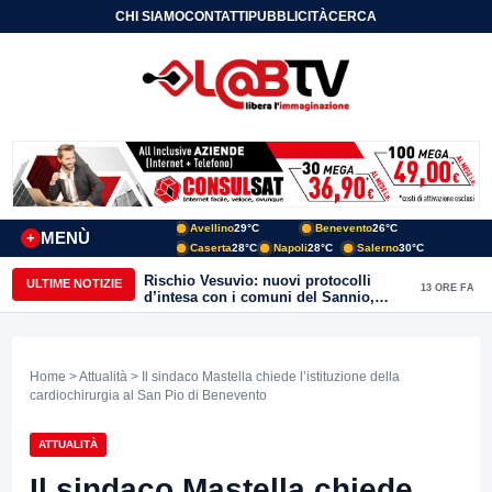
CHI SIAMO
CONTATTI
PUBBLICITÀ
CERCA
Avellino
29°C
Benevento
26°C
MENÙ
+
Caserta
28°C
Napoli
28°C
Salerno
30°C
Rischio Vesuvio: nuovi protocolli
ULTIME NOTIZIE
13 ORE FA
d’intesa con i comuni del Sannio,
firmato il protocollo con Arpaise
Home
>
Attualità
> Il sindaco Mastella chiede l’istituzione della
cardiochirurgia al San Pio di Benevento
ATTUALITÀ
Il sindaco Mastella chiede