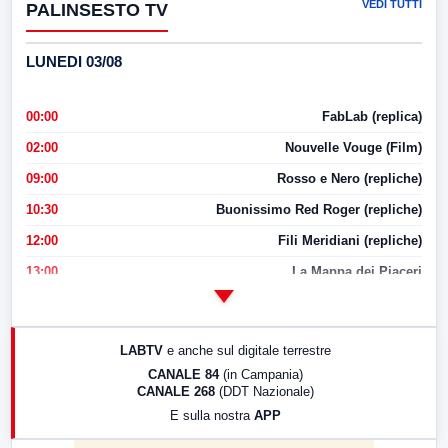
VEDI TUTTI
PALINSESTO TV
LUNEDI 03/08
00:00
FabLab (replica)
02:00
Nouvelle Vouge (Film)
09:00
Rosso e Nero (repliche)
10:30
Buonissimo Red Roger (repliche)
12:00
Fili Meridiani (repliche)
13:00
La Mappa dei Piaceri
14:00
LabNews
17:00
LabNews (replica)
LABTV
e anche sul digitale terrestre
18:30
Di Faccia e di Profilo (repliche)
CANALE 84
(in Campania)
CANALE 268
(DDT Nazionale)
19:30
LabNews (Diretta)
E sulla nostra
APP
21:00
Free Sport