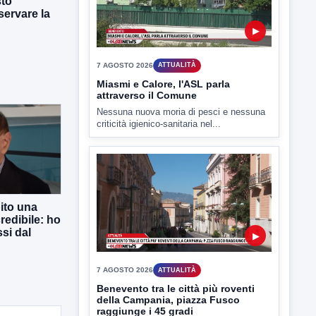
sto
ervare la
7 AGOSTO 2026
ATTUALITÀ
Miasmi e Calore, l'ASL parla
attraverso il Comune
Nessuna nuova moria di pesci e nessuna
criticità igienico-sanitaria nel...
▶
ito una
7 AGOSTO 2026
redibile: ho
ATTUALITÀ
si dal
Benevento tra le città più roventi
della Campania, piazza Fusco
raggiunge i 45 gradi
Benevento è tra le città più calde della
Campania. Lo...