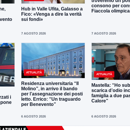
troveremo un po
consono per cons
ne,
Hub in Valle Ufita, Galasso a
Fiaccola olimpica
Fico: «Venga a dire la verità
evento
sui fondi»
7 AGOSTO 2026
7 AGOSTO 2026
ATTUALITÀ
ATTUALITÀ
Residenza universitaria “Il
Mastella: “Ho sub
Molino”, in arrivo il bando
scarica d’odio inc
per l’assegnazione dei posti
famiglia a due pas
zati i
letto. Errico: “Un traguardo
Calore”
ispone
per Benevento”
6 AGOSTO 2026
6 AGOSTO 2026