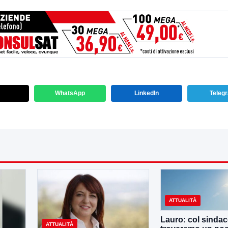
WhatsApp
LinkedIn
Teleg
ATTUALITÀ
Lauro: col sinda
ATTUALITÀ