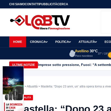
CHI SIAMO
CONTATTI
PUBBLICITÀ
CERCA
HOME
CRONACA
POLITICA
ATTUALITÀ
ECO
Avellino
30°C
37° / 19°
Poco nuvoloso
Imprese sotto pressione, Fucci: “A settemb
ULTIME NOTIZIE
Home
>
Attualità
> Mastella: “Dopo 23 anni, un’ altra opera torna a viv
ATTUALITÀ
Mastella: “Dopo 23 a