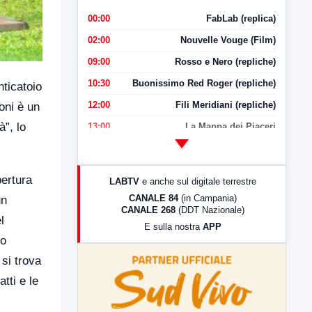
00:00
FabLab (replica)
02:00
Nouvelle Vouge (Film)
09:00
Rosso e Nero (repliche)
10:30
Buonissimo Red Roger (repliche)
ticatoio
12:00
Fili Meridiani (repliche)
oni è un
”, lo
13:00
La Mappa dei Piaceri
14:00
LabNews
17:00
LabNews (replica)
pertura
LABTV
e anche sul digitale terrestre
18:30
Di Faccia e di Profilo (repliche)
CANALE 84
(in Campania)
un
CANALE 268
(DDT Nazionale)
19:30
LabNews (Diretta)
l
E sulla nostra
APP
21:00
Free Sport
lo
23:00
LabNews (replica)
 si trova
tti e le