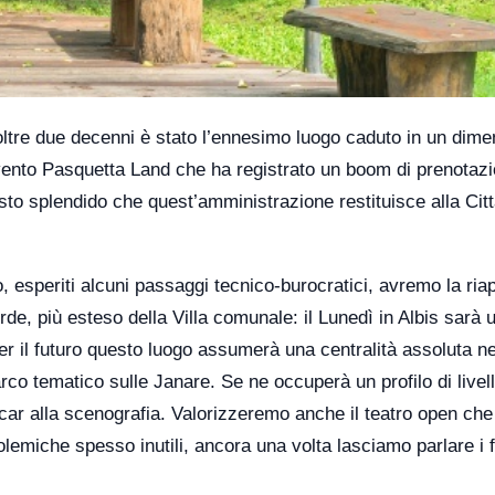
ltre due decenni è stato l’ennesimo luogo caduto in un dimen
vento Pasquetta Land che ha registrato un boom di prenotazi
to splendido che quest’amministrazione restituisce alla Città
, esperiti alcuni passaggi tecnico-burocratici, avremo la ria
de, più esteso della Villa comunale: il Lunedì in Albis sarà 
r il futuro questo luogo assumerà una centralità assoluta ne
rco tematico sulle Janare. Se ne occuperà un profilo di livel
scar alla scenografia. Valorizzeremo anche il teatro open che
lemiche spesso inutili, ancora una volta lasciamo parlare i fa