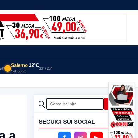
Salerno
32°C
 26°
33° / 25°
Soleggiato
CERCA
Cerca
SEGUICI SUI SOCIAL
a a
f
◎
▶