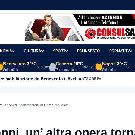
NOMIA
CULTURA
SPORT
PALINSESTO
FORMAT TV
Benevento
32°C
Caserta
29°C
Napoli
30°C
38° / 18°
36° / 23°
33° /
Soleggiato
Poco nuvoloso
Soleggiato
re mobilitazione da Benevento e Avellino”
2 ORE FA
ere: boom di prenotazioni al Parco De Mita”
nni, un’ altra opera torn