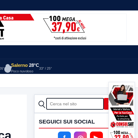
Salerno
28°C
 26°
33° / 25°
Poco nuvoloso
CERCA
Cerca
SEGUICI SUI SOCIAL
ca
f
◎
▶