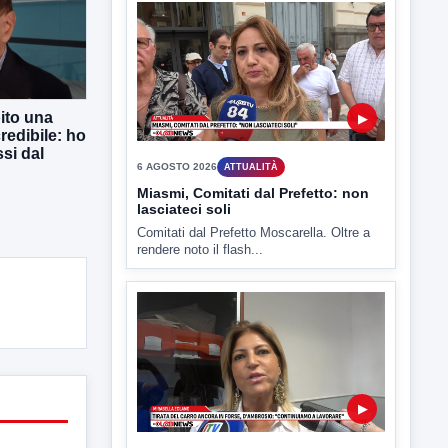
ito una
▶
redibile: ho
si dal
6 AGOSTO 2026
ATTUALITÀ
Miasmi, Comitati dal Prefetto: non
lasciateci soli
Comitati dal Prefetto Moscarella. Oltre a
rendere noto il flash...
▶