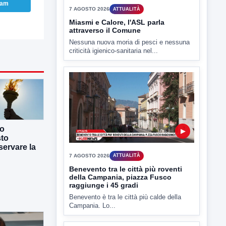
ram
7 AGOSTO 2026
ATTUALITÀ
Miasmi e Calore, l'ASL parla
attraverso il Comune
Nessuna nuova moria di pesci e nessuna
criticità igienico-sanitaria nel...
co
▶
sto
ervare la
7 AGOSTO 2026
ATTUALITÀ
Benevento tra le città più roventi
della Campania, piazza Fusco
raggiunge i 45 gradi
Benevento è tra le città più calde della
Campania. Lo...