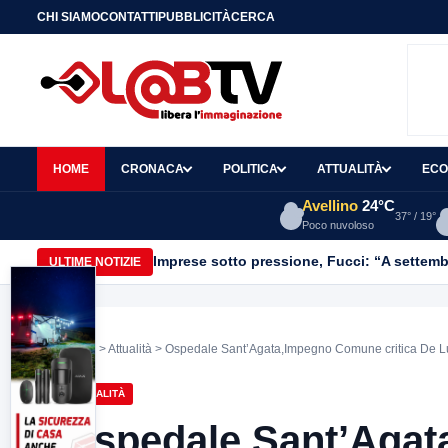
CHI SIAMO
CONTATTI
PUBBLICITÀ
CERCA
HOME
CRONACA
POLITICA
ATTUALITÀ
ECO
Avellino
24°C
37° / 19°
Poco nuvoloso
Imprese sotto pressione, Fucci: “A settemb
ULTIME NOTIZIE
Home
>
Attualità
> Ospedale Sant’Agata,Impegno Comune critica De Lu
ATTUALITÀ
Ospedale Sant’Agat