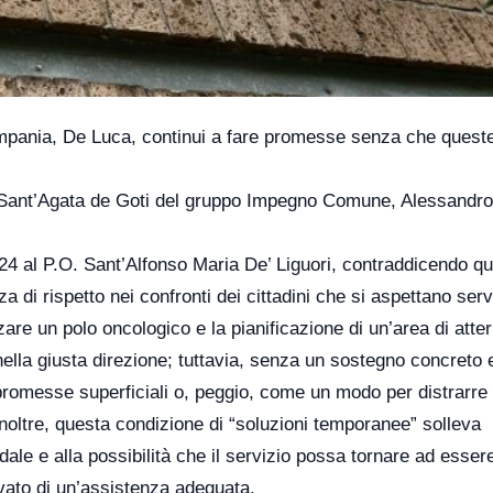
ampania, De Luca, continui a fare promesse senza che queste
i Sant’Agata de Goti del gruppo Impegno Comune, Alessandr
h24 al P.O. Sant’Alfonso Maria De’ Liguori, contraddicendo qu
di rispetto nei confronti dei cittadini che si aspettano serv
zare un polo oncologico e la pianificazione di un’area di atte
 nella giusta direzione; tuttavia, senza un sostegno concreto 
promesse superficiali o, peggio, come un modo per distrarre
 Inoltre, questa condizione di “soluzioni temporanee” solleva
dale e alla possibilità che il servizio possa tornare ad esser
rivato di un’assistenza adeguata.