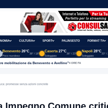
NOMIA
CULTURA
SPORT
PALINSESTO
FORMAT TV
Benevento
26°C
Caserta
27°C
Napoli
28°C
38° / 18°
36° / 23°
33° /
Poco nuvoloso
Soleggiato
Soleggiato
re mobilitazione da Benevento e Avellino”
4 ORE FA
ca: promesse senza azioni concrete
a,Impegno Comune criti