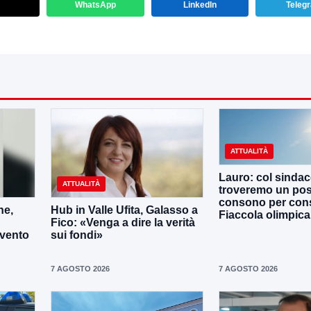
WhatsApp
LinkedIn
Teleg
ATTUALITÀ
Lauro: col sinda
ATTUALITÀ
troveremo un po
consono per cons
ne,
Hub in Valle Ufita, Galasso a
Fiaccola olimpica
Fico: «Venga a dire la verità
evento
sui fondi»
7 AGOSTO 2026
7 AGOSTO 2026