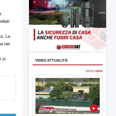
e
diati
to. La
ha nei
i si
VIDEO ATTUALITÀ
TUTTI I VIDEO
▶