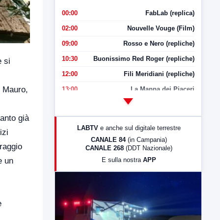
00:00
FabLab (replica)
02:00
Nouvelle Vouge (Film)
09:00
Rosso e Nero (repliche)
10:30
Buonissimo Red Roger (repliche)
 si
12:00
Fili Meridiani (repliche)
o Mauro,
13:00
La Mappa dei Piaceri
14:00
LabNews
anto già
17:00
LabNews (replica)
LABTV
e anche sul digitale terrestre
izi
18:30
Di Faccia e di Profilo (repliche)
CANALE 84
(in Campania)
rraggio
CANALE 268
(DDT Nazionale)
19:30
LabNews (Diretta)
E sulla nostra
APP
e un
21:00
Free Sport
23:00
LabNews (replica)
e