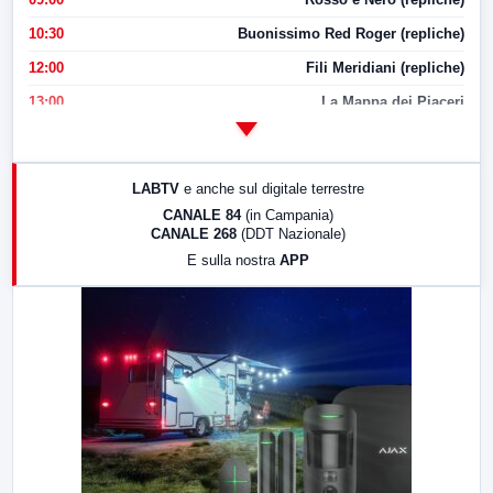
10:30
Buonissimo Red Roger (repliche)
12:00
Fili Meridiani (repliche)
13:00
La Mappa dei Piaceri
14:00
LabNews
17:00
LabNews (replica)
LABTV
e anche sul digitale terrestre
18:30
Di Faccia e di Profilo (repliche)
CANALE 84
(in Campania)
CANALE 268
(DDT Nazionale)
19:30
LabNews (Diretta)
E sulla nostra
APP
21:00
Free Sport
23:00
LabNews (replica)