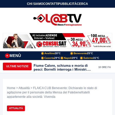
CHI SIAMO
CONTATTI
PUBBLICITÀ
CERCA
Avellino
28°C
Benevento
25°C
MENÙ
+
Caserta
29°C
Napoli
29°C
Salerno
31°C
Fiume Calore, schiuma e moria di
ULTIME NOTIZIE
10 ORE FA
pesci: Borrelli interroga i Ministri.
“Benevento paga l’assenza del
depuratore
Home
>
Attualità
> FLAICA CUB Benevento: Dichiarato lo stato di
agitazione per il personale della Mensa del Fatebenefratelli
appartenente alla società Vivenda
ATTUALITÀ