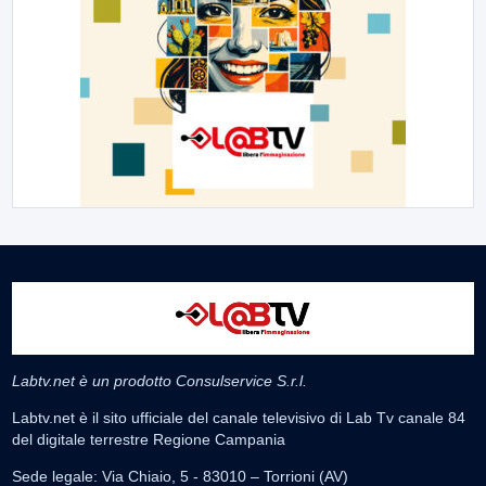
Labtv.net è un prodotto Consulservice S.r.l.
Labtv.net è il sito ufficiale del canale televisivo di Lab Tv canale 84
del digitale terrestre Regione Campania
Sede legale: Via Chiaio, 5 - 83010 – Torrioni (AV)