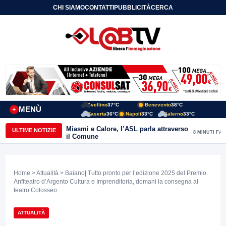
CHI SIAMO
CONTATTI
PUBBLICITÀ
CERCA
Avellino
37°C
Benevento
38°C
MENÙ
+
Caserta
36°C
Napoli
33°C
Salerno
33°C
Miasmi e Calore, l’ASL parla attraverso
ULTIME NOTIZIE
8 MINUTI FA
il Comune
Home
>
Attualità
> Baiano| Tutto pronto per l’edizione 2025 del Premio
Anfiteatro d’Argento Cultura e Imprenditoria, domani la consegna al
teatro Colosseo
ATTUALITÀ