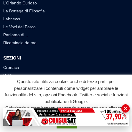
L’Orlando Curioso
La Bottega di Filosofia
Labnews
Le Voci del Parco
Parliamo di…
Ricomincio da me
SEZIONI
Cronaca
Politica
Questo sito utilizza cookie, anche di terze parti, per
Attualità
personalizzare i contenuti come widget per ampliare le
Cultura
funzionalità del sito, opzioni Facebook, Twitter e social e funzioni
Economia
pubblicitarie di Google.
Sport
×
Chiudendo questo banner, scorrendo questa pagina o cliccando
su qualunque suo elemento acconsenti all'uso dei cookie.
Eventi
Accetta
VIDEO