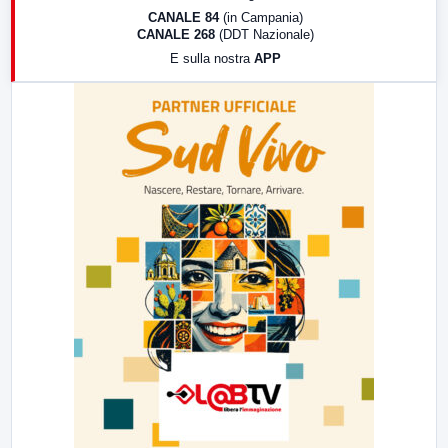
18:30
Di Faccia e di Profilo (repliche)
CANALE 84
(in Campania)
CANALE 268
(DDT Nazionale)
19:30
LabNews (Diretta)
E sulla nostra
APP
21:00
Free Sport
23:00
LabNews (replica)