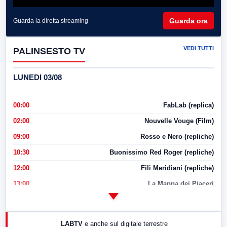
Guarda ora
Guarda la diretta streaming
VEDI TUTTI
PALINSESTO TV
LUNEDI 03/08
00:00
FabLab (replica)
02:00
Nouvelle Vouge (Film)
09:00
Rosso e Nero (repliche)
10:30
Buonissimo Red Roger (repliche)
12:00
Fili Meridiani (repliche)
13:00
La Mappa dei Piaceri
14:00
LabNews
17:00
LabNews (replica)
LABTV
e anche sul digitale terrestre