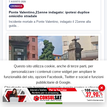
7 AGOSTO 2026
CRONACA
Ponte Valentino,21enne indagato: ipotesi duplice
omicidio stradale
Incidente mortale a Ponte Valentino, indagato il 21enne alla
guida...
Questo sito utilizza cookie, anche di terze parti, per
personalizzare i contenuti come widget per ampliare le
funzionalità del sito, opzioni Facebook, Twitter e social e funzioni
▶
pubblicitarie di Google.
×
Chiudendo questo banner, scorrendo questa pagina o cliccando
7 AGOSTO 2026
su qualunque suo elemento acconsenti all'uso dei cookie.
CRONACA
Accetta
Malore o aggressione? Sarà l'autopsia a chiarire il
giallo di Villa Adriana