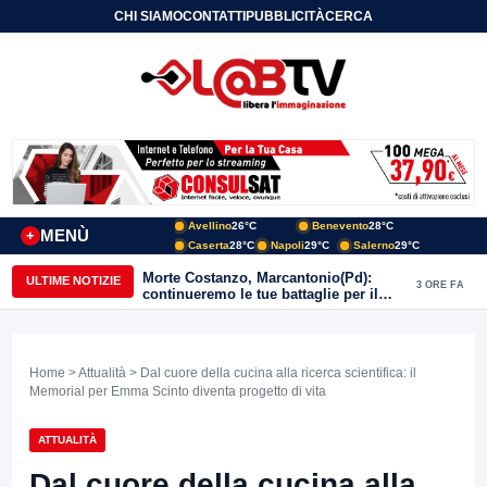
CHI SIAMO
CONTATTI
PUBBLICITÀ
CERCA
Avellino
26°C
Benevento
28°C
MENÙ
+
Caserta
28°C
Napoli
29°C
Salerno
29°C
Morte Costanzo, Marcantonio(Pd):
ULTIME NOTIZIE
3 ORE FA
continueremo le tue battaglie per il
Sannio
Home
>
Attualità
> Dal cuore della cucina alla ricerca scientifica: il
Memorial per Emma Scinto diventa progetto di vita
ATTUALITÀ
Dal cuore della cucina alla