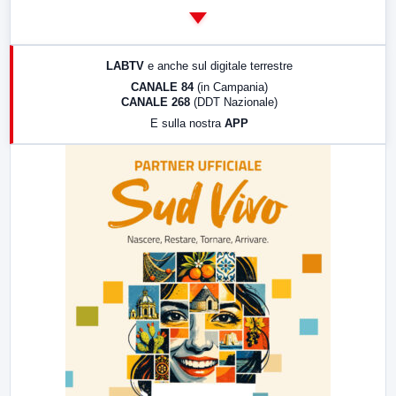
14:00
LabNews
17:00
LabNews (replica)
LABTV
e anche sul digitale terrestre
18:30
Di Faccia e di Profilo (repliche)
CANALE 84
(in Campania)
CANALE 268
(DDT Nazionale)
19:30
LabNews (Diretta)
E sulla nostra
APP
21:00
Free Sport
23:00
LabNews (replica)