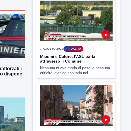
7 AGOSTO 2026
ATTUALITÀ
Miasmi e Calore, l'ASL parla
attraverso il Comune
Nessuna nuova moria di pesci e nessuna
criticità igienico-sanitaria nel...
afforzati i
tto dispone
▶
7 AGOSTO 2026
ATTUALITÀ
Benevento tra le città più roventi
della Campania, piazza Fusco
raggiunge i 45 gradi
Benevento è tra le città più calde della
Campania. Lo...