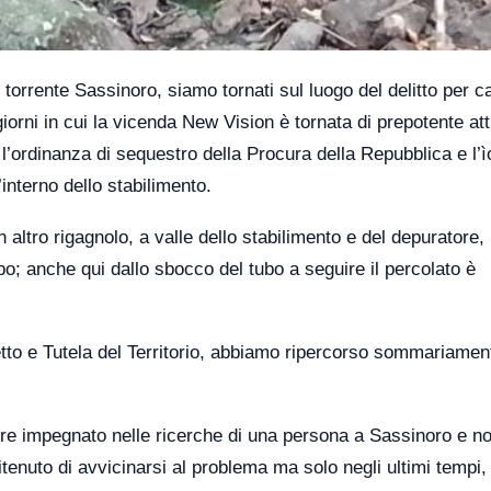
orrente Sassinoro, siamo tornati sul luogo del delitto per c
orni in cui la vicenda New Vision è tornata di prepotente att
 l’ordinanza di sequestro della Procura della Repubblica e l’ì
interno dello stabilimento.
 altro rigagnolo, a valle dello stabilimento e del depuratore,
bo; anche qui dallo sbocco del tubo a seguire il percolato è
to e Tutela del Territorio, abbiamo ripercorso sommariamen
ere impegnato nelle ricerche di una persona a Sassinoro e no
itenuto di avvicinarsi al problema ma solo negli ultimi tempi, g