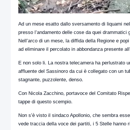
Ad un mese esatto dallo sversamento di liquami nel t
presso l’andamento delle cose da quei drammatici gi
Nell’arco di un mese, la diffida della Regione e popi
ad eliminare il percolato in abbondanza presente all’
E non solo li. La nostra telecamera ha perlustrato un
affluente del Sassinoro da cui è collegato con un tu
stagnante, puzzolente, denso.
Con Nicola Zacchino, portavoce del Comitato Rispet
tappe di questo scempio.
Non s’è visto il sindaco Apollonio, che sembra ess
vede traccia della voce dei partiti, i 5 Stelle hanno r