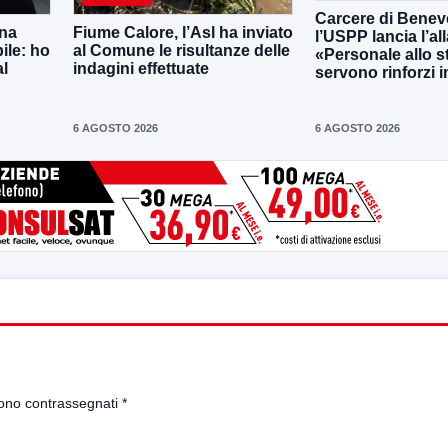
Carcere di Benev
una
Fiume Calore, l’Asl ha inviato
l’USPP lancia l’al
ile: ho
al Comune le risultanze delle
«Personale allo s
al
indagini effettuate
servono rinforzi 
6 AGOSTO 2026
6 AGOSTO 2026
sono contrassegnati
*