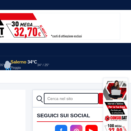
Salerno
34°C
 26°
34° / 25°
Pioggia
CERCA
Cerca
SEGUICI SUI SOCIAL
f
◎
▶