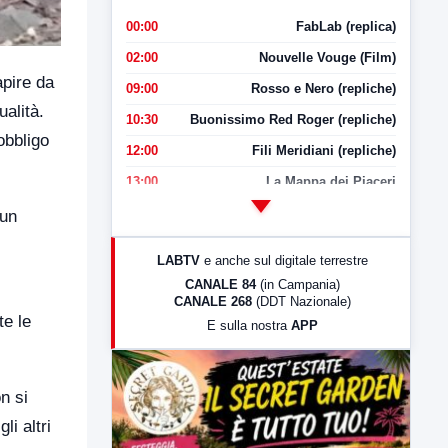
00:00
FabLab (replica)
02:00
Nouvelle Vouge (Film)
apire da
09:00
Rosso e Nero (repliche)
ualità.
10:30
Buonissimo Red Roger (repliche)
obbligo
12:00
Fili Meridiani (repliche)
13:00
La Mappa dei Piaceri
14:00
LabNews
 un
17:00
LabNews (replica)
LABTV
e anche sul digitale terrestre
18:30
Di Faccia e di Profilo (repliche)
CANALE 84
(in Campania)
CANALE 268
(DDT Nazionale)
19:30
LabNews (Diretta)
te le
E sulla nostra
APP
21:00
Free Sport
23:00
LabNews (replica)
n si
li altri