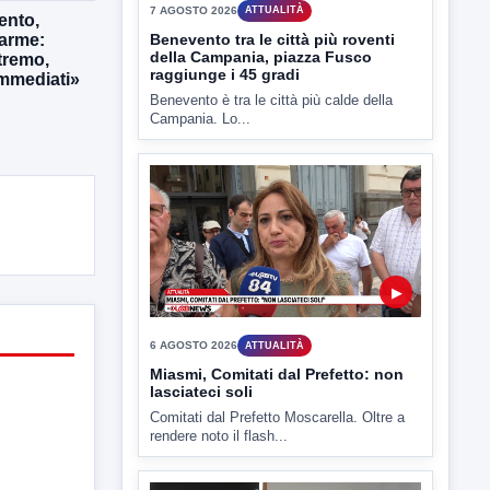
ento,
larme:
tremo,
immediati»
▶
6 AGOSTO 2026
ATTUALITÀ
Miasmi, Comitati dal Prefetto: non
lasciateci soli
Comitati dal Prefetto Moscarella. Oltre a
rendere noto il flash...
▶