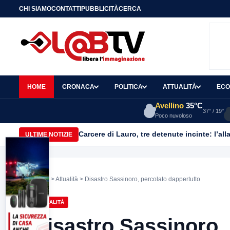
CHI SIAMO
CONTATTI
PUBBLICITÀ
CERCA
HOME
CRONACA
POLITICA
ATTUALITÀ
ECO
Avellino
35°C
37° / 19°
Poco nuvoloso
Carcere di Lauro, tre detenute incinte: l’all
ULTIME NOTIZIE
Home
>
Attualità
> Disastro Sassinoro, percolato dappertutto
ATTUALITÀ
Disastro Sassinoro,