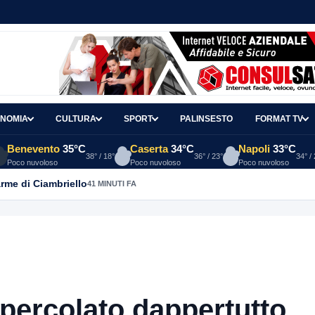
NOMIA
CULTURA
SPORT
PALINSESTO
FORMAT TV
Benevento
35°C
Caserta
34°C
Napoli
33°C
38° / 18°
36° / 23°
34° /
Poco nuvoloso
Poco nuvoloso
Poco nuvoloso
arme di Ciambriello
41 MINUTI FA
 percolato dappertutto