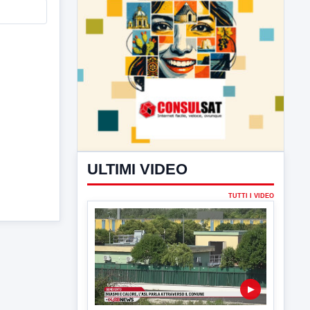
ULTIMI VIDEO
TUTTI I VIDEO
▶
7 AGOSTO 2026
ATTUALITÀ
Miasmi e Calore, l'ASL parla
attraverso il Comune