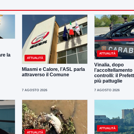
ATTUALITÀ
re la
ATTUALITÀ
Vinalia, dopo
Miasmi e Calore, l’ASL parla
l’accoltellamento r
attraverso il Comune
controlli: il Prefe
più pattuglie
7 AGOSTO 2026
7 AGOSTO 2026
ATTUALITÀ
ATTUALITÀ