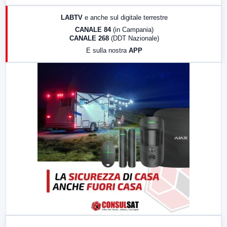
17:00
LabNews (replica)
LABTV
e anche sul digitale terrestre
18:30
Di Faccia e di Profilo (repliche)
CANALE 84
(in Campania)
CANALE 268
(DDT Nazionale)
19:30
LabNews (Diretta)
E sulla nostra
APP
21:00
Free Sport
23:00
LabNews (replica)