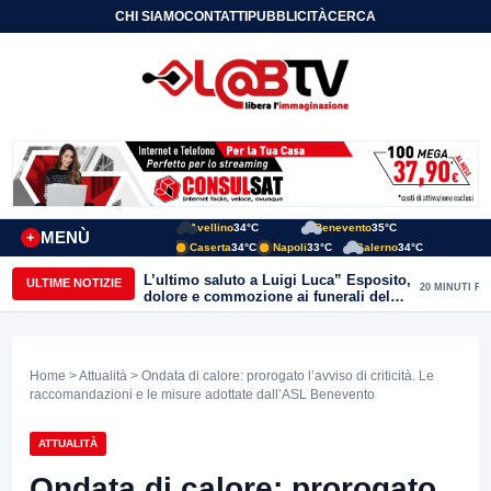
CHI SIAMO
CONTATTI
PUBBLICITÀ
CERCA
Avellino
34°C
Benevento
35°C
MENÙ
+
Caserta
34°C
Napoli
33°C
Salerno
34°C
L’ultimo saluto a Luigi Luca” Esposito,
ULTIME NOTIZIE
20 MINUTI FA
dolore e commozione ai funerali del
giornalista ucciso
Home
>
Attualità
> Ondata di calore: prorogato l’avviso di criticità. Le
raccomandazioni e le misure adottate dall’ASL Benevento
ATTUALITÀ
Ondata di calore: prorogato