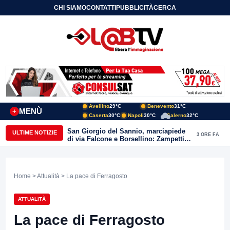
CHI SIAMO
CONTATTI
PUBBLICITÀ
CERCA
Avellino
29°C
Benevento
31°C
MENÙ
+
Caserta
30°C
Napoli
30°C
Salerno
32°C
San Giorgio del Sannio, marciapiede
ULTIME NOTIZIE
3 ORE FA
di via Falcone e Borsellino: Zampetti e
Lombardi replicano alle polemiche
Home
>
Attualità
> La pace di Ferragosto
ATTUALITÀ
La pace di Ferragosto