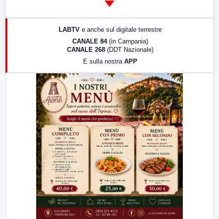
14:00
LabNews
17:00
LabNews (replica)
LABTV
e anche sul digitale terrestre
18:30
Di Faccia e di Profilo (repliche)
CANALE 84
(in Campania)
CANALE 268
(DDT Nazionale)
19:30
LabNews (Diretta)
E sulla nostra
APP
21:00
Free Sport
23:00
LabNews (replica)