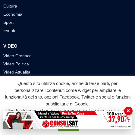
Cultura
Economia
Sport
Eventi
VIDEO
Video Cronaca
Video Politica
Video Attualità
Video Economia
Questo sito utilizza cookie, anche di terze parti, per
Video Cultura
personalizzare i contenuti come widget per ampliare le
Video Sport
funzionalità del sito, opzioni Facebook, Twitter e social e funzioni
pubblicitarie di Google.
Video Tecnologie
×
Chiudendo questo banner, scorrendo questa pagina o cliccando
Video Curiosità
su qualunque suo elemento acconsenti all'uso dei cookie.
Video
Accetta