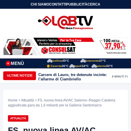
CHI SIAMO
CONTATTI
PUBBLICITÀ
CERCA
Avellino
35°C
Benevento
37°C
MENÙ
+
Caserta
36°C
Napoli
34°C
Salerno
33°C
Carcere di Lauro, tre detenute incinte:
ULTIME NOTIZIE
8 MINUTI FA
l’allarme di Ciambriello
Home
>
Attualità
> FS, nuova linea AV/AC Salerno–Reggio Calabria:
aggiudicata gara da 1,6 miliardi per la Galleria Santomarco
ATTUALITÀ
FS, nuova linea AV/AC