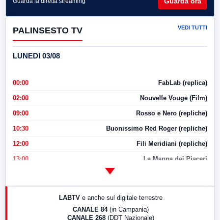
Guarda ora
Guarda la diretta streaming
VEDI TUTTI
PALINSESTO TV
LUNEDI 03/08
00:00
FabLab (replica)
02:00
Nouvelle Vouge (Film)
09:00
Rosso e Nero (repliche)
10:30
Buonissimo Red Roger (repliche)
12:00
Fili Meridiani (repliche)
13:00
La Mappa dei Piaceri
14:00
LabNews
17:00
LabNews (replica)
LABTV
e anche sul digitale terrestre
18:30
Di Faccia e di Profilo (repliche)
CANALE 84
(in Campania)
CANALE 268
(DDT Nazionale)
19:30
LabNews (Diretta)