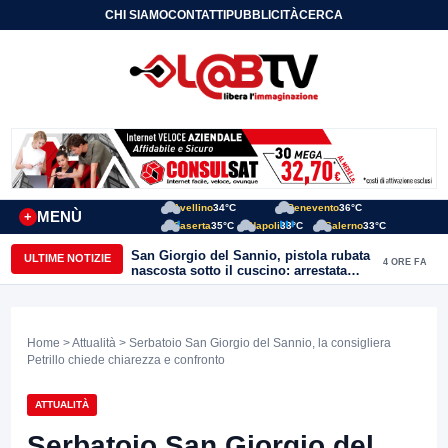
CHI SIAMO
CONTATTI
PUBBLICITÀ
CERCA
Avellino
34°C
Benevento
36°C
MENÙ
+
Caserta
35°C
Napoli
33°C
Salerno
33°C
San Giorgio del Sannio, pistola rubata
ULTIME NOTIZIE
4 ORE FA
nascosta sotto il cuscino: arrestata
51enne
Home
>
Attualità
> Serbatoio San Giorgio del Sannio, la consigliera
Petrillo chiede chiarezza e confronto
ATTUALITÀ
Serbatoio San Giorgio del