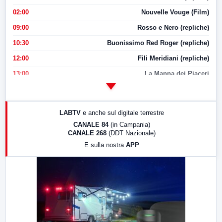
02:00
Nouvelle Vouge (Film)
09:00
Rosso e Nero (repliche)
10:30
Buonissimo Red Roger (repliche)
12:00
Fili Meridiani (repliche)
13:00
La Mappa dei Piaceri
14:00
LabNews
17:00
LabNews (replica)
LABTV
e anche sul digitale terrestre
18:30
Di Faccia e di Profilo (repliche)
CANALE 84
(in Campania)
CANALE 268
(DDT Nazionale)
19:30
LabNews (Diretta)
E sulla nostra
APP
21:00
Free Sport
23:00
LabNews (replica)