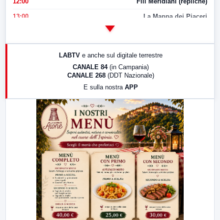
12:00
Fili Meridiani (repliche)
13:00
La Mappa dei Piaceri
14:00
LabNews
17:00
LabNews (replica)
LABTV
e anche sul digitale terrestre
18:30
Di Faccia e di Profilo (repliche)
CANALE 84
(in Campania)
CANALE 268
(DDT Nazionale)
19:30
LabNews (Diretta)
E sulla nostra
APP
21:00
Free Sport
23:00
LabNews (replica)