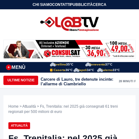
CHI SIAMO
CONTATTI
PUBBLICITÀ
CERCA
Avellino
35°C
Benevento
37°C
MENÙ
+
Caserta
36°C
Napoli
34°C
Salerno
33°C
Carcere di Lauro, tre detenute incinte:
ULTIME NOTIZIE
28 MINUTI FA
l’allarme di Ciambriello
Home
>
Attualità
> Fs, Trenitalia: nel 2025 già consegnati 61 treni
regionali per 500 milioni di euro
ATTUALITÀ
Fs, Trenitalia: nel 2025 già