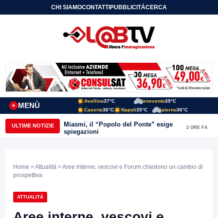
CHI SIAMO
CONTATTI
PUBBLICITÀ
CERCA
Avellino
37°C
Benevento
39°C
MENÙ
+
Caserta
36°C
Napoli
35°C
Salerno
36°C
Miasmi, il “Popolo del Ponte” esige
ULTIME NOTIZIE
2 ORE FA
spiegazioni
Home
>
Attualità
> Aree interne, vescovi e Forum chiedono un cambio di
prospettiva
ATTUALITÀ
Aree interne, vescovi e