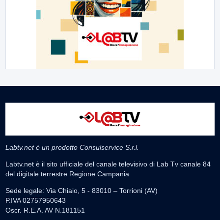
Labtv.net è un prodotto Consulservice S.r.l.
Labtv.net è il sito ufficiale del canale televisivo di Lab Tv canale 84
del digitale terrestre Regione Campania
Sede legale: Via Chiaio, 5 - 83010 – Torrioni (AV)
P.IVA 02757950643
Oscr. R.E.A. AV N.181151