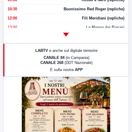
10:30
Buonissimo Red Roger (repliche)
12:00
Fili Meridiani (repliche)
13:00
La Mappa dei Piaceri
14:00
LabNews
17:00
LabNews (replica)
LABTV
e anche sul digitale terrestre
18:30
Di Faccia e di Profilo (repliche)
CANALE 84
(in Campania)
CANALE 268
(DDT Nazionale)
19:30
LabNews (Diretta)
E sulla nostra
APP
21:00
Free Sport
23:00
LabNews (replica)