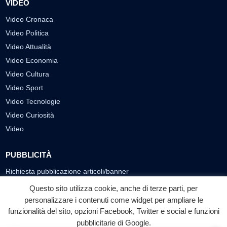
VIDEO
Video Cronaca
Video Politica
Video Attualità
Video Economia
Video Cultura
Video Sport
Video Tecnologie
Video Curiosità
Video
PUBBLICITÀ
Richiesta pubblicazione articoli/banner
Questo sito utilizza cookie, anche di terze parti, per
SEGUICI SUI SOCIAL
personalizzare i contenuti come widget per ampliare le
funzionalità del sito, opzioni Facebook, Twitter e social e funzioni
f
◎
▶
pubblicitarie di Google.