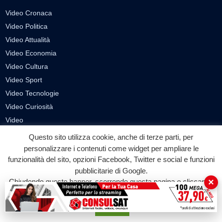
Video Cronaca
Video Politica
Video Attualità
Video Economia
Video Cultura
Video Sport
Video Tecnologie
Video Curiosità
Video
Questo sito utilizza cookie, anche di terze parti, per
PUBBLICITÀ
personalizzare i contenuti come widget per ampliare le
funzionalità del sito, opzioni Facebook, Twitter e social e funzioni
Richiesta pubblicazione articoli/banner
pubblicitarie di Google.
×
SEGUICI SUI SOCIAL
Chiudendo questo banner, scorrendo questa pagina o cliccando
su qualunque suo elemento acconsenti all'uso dei cookie.
f
◎
▶
Accetta
Facebook
Instagram
YouTube