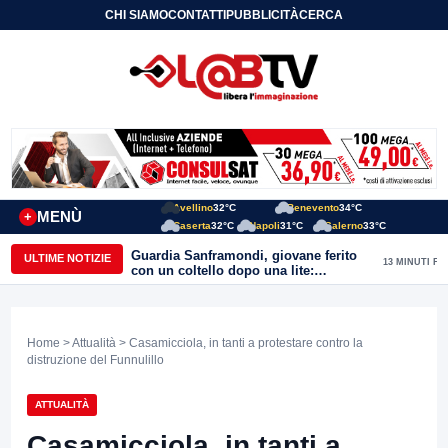
CHI SIAMO
CONTATTI
PUBBLICITÀ
CERCA
Avellino
32°C
Benevento
34°C
MENÙ
+
Caserta
32°C
Napoli
31°C
Salerno
33°C
Guardia Sanframondi, giovane ferito
ULTIME NOTIZIE
13 MINUTI FA
con un coltello dopo una lite:
individuato il presunto autore
Home
>
Attualità
> Casamicciola, in tanti a protestare contro la
distruzione del Funnulillo
ATTUALITÀ
Casamicciola, in tanti a