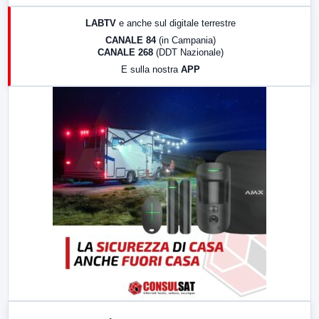
17:00
LabNews (replica)
LABTV
e anche sul digitale terrestre
18:30
Di Faccia e di Profilo (repliche)
CANALE 84
(in Campania)
CANALE 268
(DDT Nazionale)
19:30
LabNews (Diretta)
E sulla nostra
APP
21:00
Free Sport
23:00
LabNews (replica)