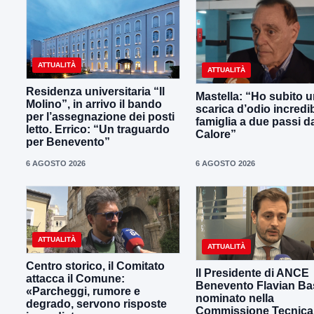
ATTUALITÀ
ATTUALITÀ
Residenza universitaria “Il
Mastella: “Ho subito 
Molino”, in arrivo il bando
scarica d’odio incredib
per l’assegnazione dei posti
famiglia a due passi d
letto. Errico: “Un traguardo
Calore”
per Benevento”
6 AGOSTO 2026
6 AGOSTO 2026
ATTUALITÀ
ATTUALITÀ
Centro storico, il Comitato
Il Presidente di ANCE
attacca il Comune:
Benevento Flavian Bas
«Parcheggi, rumore e
nominato nella
degrado, servono risposte
Commissione Tecnica