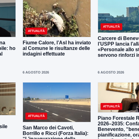
ATTUALITÀ
ATTUALITÀ
Carcere di Benev
una
Fiume Calore, l’Asl ha inviato
l’USPP lancia l’al
ile: ho
al Comune le risultanze delle
«Personale allo s
al
indagini effettuate
servono rinforzi 
6 AGOSTO 2026
6 AGOSTO 2026
ATTUALITÀ
ATTUALITÀ
Piano Forestale 
2026–2035: Confa
ile
San Marco dei Cavoti,
Benevento, “bene
Borrillo e Ricci (Forza Italia):
pianificazione, o
“L’inaugurazione della