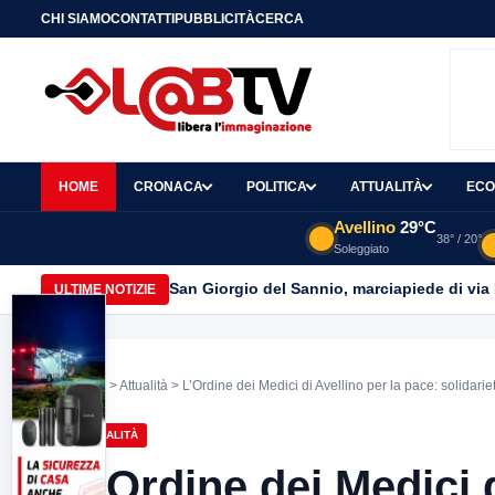
CHI SIAMO
CONTATTI
PUBBLICITÀ
CERCA
HOME
CRONACA
POLITICA
ATTUALITÀ
ECO
Avellino
29°C
38° / 20°
Soleggiato
San Giorgio del Sannio, marciapiede di via
ULTIME NOTIZIE
Home
>
Attualità
> L’Ordine dei Medici di Avellino per la pace: solidarie
ATTUALITÀ
L’Ordine dei Medici d