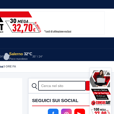
Salerno
32°C
 24°
35° / 24°
Poco nuvoloso
he
3 ORE FA
CERCA
Cerca
SEGUICI SUI SOCIAL
f
◎
▶