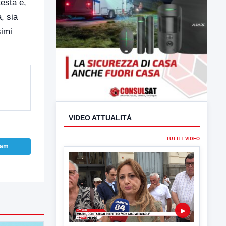
testa e,
a, sia
simi
VIDEO ATTUALITÀ
TUTTI I VIDEO
ram
▶