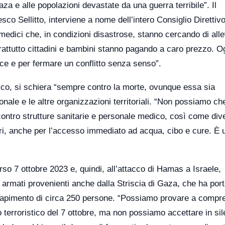
za e alle popolazioni devastate da una guerra terribile”. Il
sco Sellitto, interviene a nome dell’intero Consiglio Direttiv
edici che, in condizioni disastrose, stanno cercando di alle
prattutto cittadini e bambini stanno pagando a caro prezzo. 
ace e per fermare un conflitto senza senso”.
gico, si schiera “sempre contro la morte, ovunque essa sia
nale e le altre organizzazioni territoriali. “Non possiamo ch
 contro strutture sanitarie e personale medico, così come div
curi, anche per l’accesso immediato ad acqua, cibo e cure. È 
orso 7 ottobre 2023 e, quindi, all’attacco di Hamas a Israele,
i armati provenienti anche dalla Striscia di Gaza, che ha por
e al rapimento di circa 250 persone. “Possiamo provare a comp
co terroristico del 7 ottobre, ma non possiamo accettare in sil