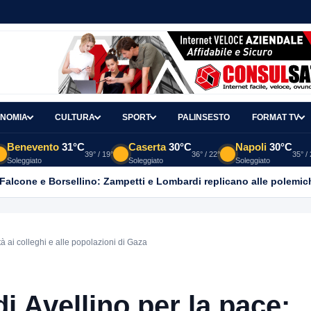
NOMIA
CULTURA
SPORT
PALINSESTO
FORMAT TV
Benevento
31°C
Caserta
30°C
Napoli
30°C
39° / 19°
36° / 22°
35° /
Soleggiato
Soleggiato
Soleggiato
 Falcone e Borsellino: Zampetti e Lombardi replicano alle polemic
tà ai colleghi e alle popolazioni di Gaza
i Avellino per la pace: