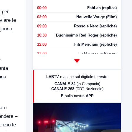
00:00
FabLab (replica)
o per
02:00
Nouvelle Vouge (Film)
viare le
09:00
Rosso e Nero (repliche)
Ognuno,
10:30
Buonissimo Red Roger (repliche)
12:00
Fili Meridiani (repliche)
13:00
La Mappa dei Piaceri
e
14:00
LabNews
enta
17:00
LabNews (replica)
una
LABTV
e anche sul digitale terrestre
18:30
Di Faccia e di Profilo (repliche)
CANALE 84
(in Campania)
CANALE 268
(DDT Nazionale)
19:30
LabNews (Diretta)
E sulla nostra
APP
21:00
Free Sport
tato
23:00
LabNews (replica)
rendere –
enzio le