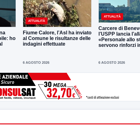
ATTUALITÀ
ATTUALITÀ
Carcere di Benev
una
Fiume Calore, l’Asl ha inviato
l’USPP lancia l’al
ile: ho
al Comune le risultanze delle
«Personale allo s
al
indagini effettuate
servono rinforzi 
6 AGOSTO 2026
6 AGOSTO 2026