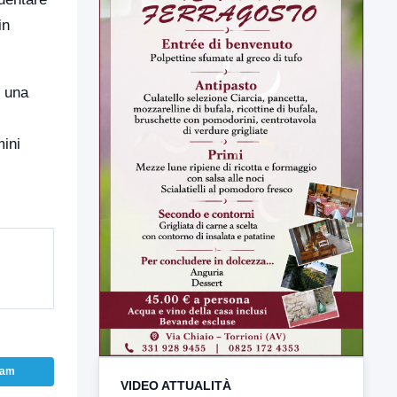
in
 una
mini
VIDEO ATTUALITÀ
TUTTI I VIDEO
ram