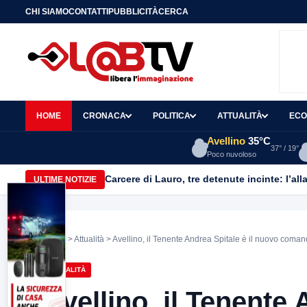
CHI SIAMO
CONTATTI
PUBBLICITÀ
CERCA
HOME
CRONACA
POLITICA
ATTUALITÀ
ECO
Avellino
35°C
37° / 19°
Poco nuvoloso
Carcere di Lauro, tre detenute incinte: l’all
ULTIME NOTIZIE
Home
>
Attualità
> Avellino, il Tenente Andrea Spitale è il nuovo coman
ATTUALITÀ
Avellino, il Tenente 