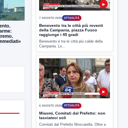
Benevento è tra le città più calde della
Campania. Lo...
ento,
larme:
tremo,
immediati»
▶
6 AGOSTO 2026
ATTUALITÀ
Miasmi, Comitati dal Prefetto: non
lasciateci soli
Comitati dal Prefetto Moscarella. Oltre a
rendere noto il flash...