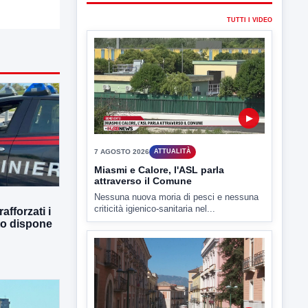
▶
7 AGOSTO 2026
ATTUALITÀ
Miasmi e Calore, l'ASL parla
attraverso il Comune
Nessuna nuova moria di pesci e nessuna
criticità igienico-sanitaria nel...
afforzati i
tto dispone
▶
7 AGOSTO 2026
ATTUALITÀ
Benevento tra le città più roventi
della Campania, piazza Fusco
raggiunge i 45 gradi