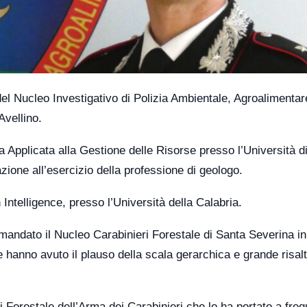
l Nucleo Investigativo di Polizia Ambientale, Agroalimentar
Avellino.
a Applicata alla Gestione delle Risorse presso l’Università d
ione all’esercizio della professione di geologo.
in Intelligence, presso l’Università della Calabria.
omandato il Nucleo Carabinieri Forestale di Santa Severina in
e hanno avuto il plauso della scala gerarchica e grande risal
i Forestale dell’Arma dei Carabinieri che lo ha portato a fre