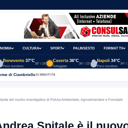
NOMIA
CULTURA
SPORT
PALINSESTO
FORMAT TV
Benevento
37°C
Caserta
36°C
Napoli
34°C
38° / 18°
36° / 23°
34° /
Poco nuvoloso
Soleggiato
Poco nuvoloso
arme di Ciambriello
15 MINUTI FA
dante del nucleo investigativo di Polizia Ambientale, Agroalimentare e Forestale
Andrea Spitale è il nuov