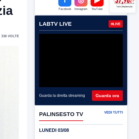
zia
Facebook
Instagram
YouTube
LABTV LIVE
LIVE
 336 VOLTE
Guarda ora
Guarda la diretta streaming
VEDI TUTTI
PALINSESTO TV
LUNEDI 03/08