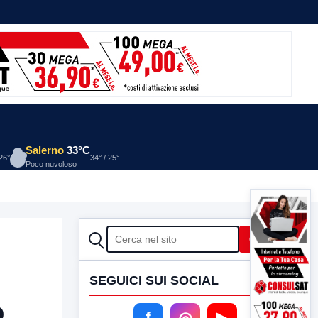
Salerno
33°C
 26°
34° / 25°
Poco nuvoloso
CERCA
Cerca
SEGUICI SUI SOCIAL
o
f
◎
▶