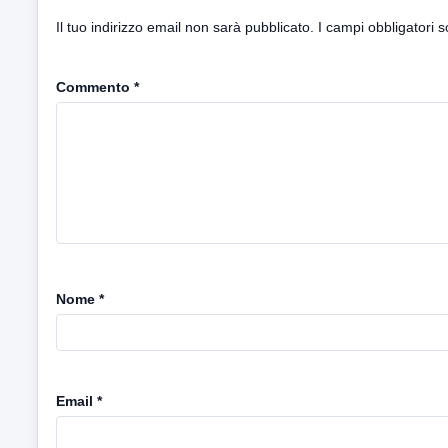
Il tuo indirizzo email non sarà pubblicato.
I campi obbligatori 
Commento
*
Nome
*
Email
*