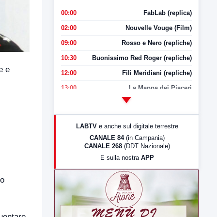
00:00
FabLab (replica)
02:00
Nouvelle Vouge (Film)
09:00
Rosso e Nero (repliche)
10:30
Buonissimo Red Roger (repliche)
e e
12:00
Fili Meridiani (repliche)
13:00
La Mappa dei Piaceri
14:00
LabNews
i
17:00
LabNews (replica)
LABTV
e anche sul digitale terrestre
18:30
Di Faccia e di Profilo (repliche)
CANALE 84
(in Campania)
CANALE 268
(DDT Nazionale)
19:30
LabNews (Diretta)
E sulla nostra
APP
21:00
Free Sport
23:00
LabNews (replica)
to
quentare