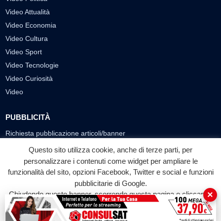
Video Attualità
Video Economia
Video Cultura
Video Sport
Video Tecnologie
Video Curiosità
Video
PUBBLICITÀ
Richiesta pubblicazione articoli/banner
Questo sito utilizza cookie, anche di terze parti, per
SEGUICI SUI SOCIAL
personalizzare i contenuti come widget per ampliare le
f
◎
▶
funzionalità del sito, opzioni Facebook, Twitter e social e funzioni
pubblicitarie di Google.
Facebook
Instagram
YouTube
×
Chiudendo questo banner, scorrendo questa pagina o cliccando
su qualunque suo elemento acconsenti all'uso dei cookie.
© 2026 LABTV - Tutti i diritti riservati
Accetta