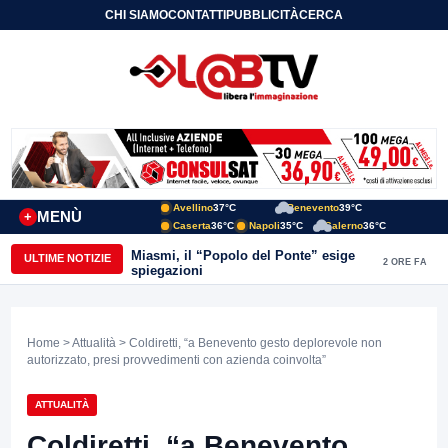
CHI SIAMO
CONTATTI
PUBBLICITÀ
CERCA
Avellino
37°C
Benevento
39°C
MENÙ
+
Caserta
36°C
Napoli
35°C
Salerno
36°C
Miasmi, il “Popolo del Ponte” esige
ULTIME NOTIZIE
2 ORE FA
spiegazioni
Home
>
Attualità
> Coldiretti, “a Benevento gesto deplorevole non
autorizzato, presi provvedimenti con azienda coinvolta”
ATTUALITÀ
Coldiretti, “a Benevento