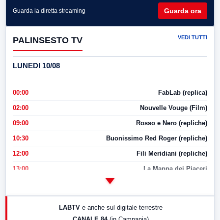
Guarda ora
Guarda la diretta streaming
VEDI TUTTI
PALINSESTO TV
LUNEDI 10/08
00:00
FabLab (replica)
02:00
Nouvelle Vouge (Film)
09:00
Rosso e Nero (repliche)
10:30
Buonissimo Red Roger (repliche)
12:00
Fili Meridiani (repliche)
13:00
La Mappa dei Piaceri
14:00
LabNews
17:00
LabNews (replica)
LABTV
e anche sul digitale terrestre
18:30
Di Faccia e di Profilo (repliche)
CANALE 84
(in Campania)