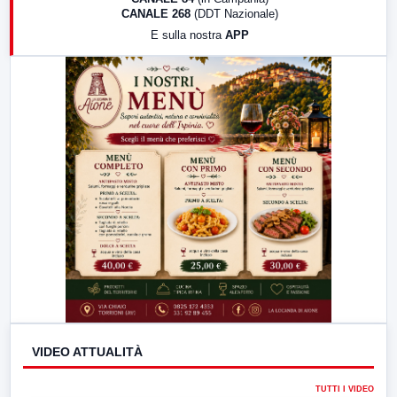
CANALE 268
(DDT Nazionale)
19:30
LabNews (Diretta)
E sulla nostra
APP
21:00
Free Sport
23:00
LabNews (replica)
VIDEO ATTUALITÀ
TUTTI I VIDEO