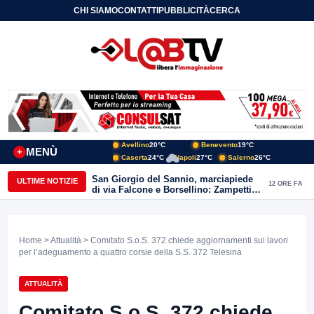
CHI SIAMO
CONTATTI
PUBBLICITÀ
CERCA
Avellino
20°C
Benevento
19°C
MENÙ
+
Caserta
24°C
Napoli
27°C
Salerno
26°C
San Giorgio del Sannio, marciapiede
ULTIME NOTIZIE
12 ORE FA
di via Falcone e Borsellino: Zampetti e
Lombardi replicano alle polemiche
Home
>
Attualità
> Comitato S.o.S. 372 chiede aggiornamenti sui lavori
per l’adeguamento a quattro corsie della S.S. 372 Telesina
ATTUALITÀ
Comitato S.o.S. 372 chiede