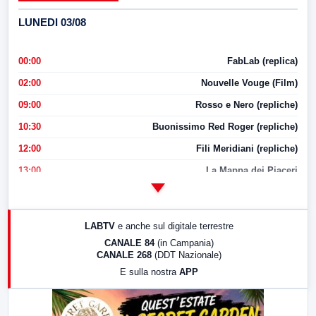
LUNEDI 03/08
00:00
FabLab (replica)
02:00
Nouvelle Vouge (Film)
09:00
Rosso e Nero (repliche)
10:30
Buonissimo Red Roger (repliche)
12:00
Fili Meridiani (repliche)
13:00
La Mappa dei Piaceri
14:00
LabNews
17:00
LabNews (replica)
LABTV
e anche sul digitale terrestre
18:30
Di Faccia e di Profilo (repliche)
CANALE 84
(in Campania)
CANALE 268
(DDT Nazionale)
19:30
LabNews (Diretta)
E sulla nostra
APP
21:00
Free Sport
23:00
LabNews (replica)