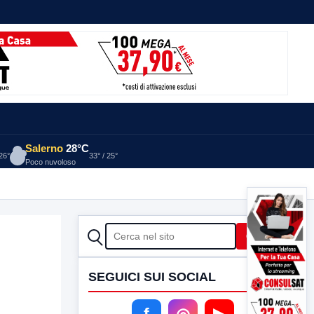
Salerno
28°C
 26°
33° / 25°
Poco nuvoloso
CERCA
Cerca
SEGUICI SUI SOCIAL
f
◎
▶