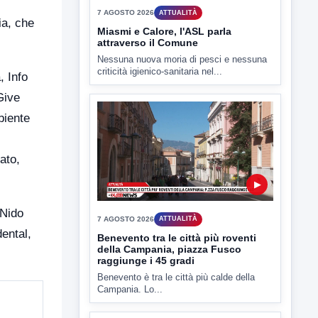
ia, che
▶
7 AGOSTO 2026
ATTUALITÀ
, Info
Miasmi e Calore, l'ASL parla
attraverso il Comune
Give
Nessuna nuova moria di pesci e nessuna
biente
criticità igienico-sanitaria nel...
ato,
 Nido
ental,
▶
7 AGOSTO 2026
ATTUALITÀ
Benevento tra le città più roventi
della Campania, piazza Fusco
raggiunge i 45 gradi