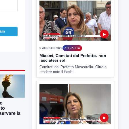
Benevento è tra le città più calde della
Campania. Lo...
ram
▶
6 AGOSTO 2026
ATTUALITÀ
Miasmi, Comitati dal Prefetto: non
lasciateci soli
Comitati dal Prefetto Moscarella. Oltre a
rendere noto il flash...
co
sto
ervare la