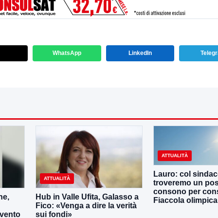
WhatsApp
LinkedIn
Teleg
ATTUALITÀ
Lauro: col sinda
ATTUALITÀ
troveremo un po
consono per cons
ne,
Hub in Valle Ufita, Galasso a
Fiaccola olimpica
Fico: «Venga a dire la verità
evento
sui fondi»