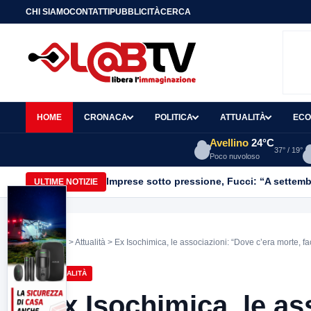
CHI SIAMO
CONTATTI
PUBBLICITÀ
CERCA
HOME
CRONACA
POLITICA
ATTUALITÀ
ECO
Avellino
24°C
37° / 19°
Poco nuvoloso
Imprese sotto pressione, Fucci: “A settemb
ULTIME NOTIZIE
Home
>
Attualità
> Ex Isochimica, le associazioni: “Dove c’era morte, f
ATTUALITÀ
Ex Isochimica, le as