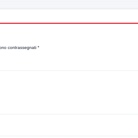
sono contrassegnati
*