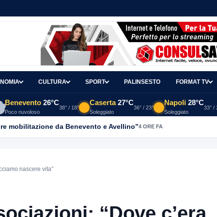
NOMIA
CULTURA
SPORT
PALINSESTO
FORMAT TV
Benevento
26°C
Caserta
27°C
Napoli
28°C
38° / 18°
36° / 23°
33° /
Poco nuvoloso
Soleggiato
Soleggiato
re mobilitazione da Benevento e Avellino”
4 ORE FA
acciamo nascere vita”
sociazioni: “Dove c’era