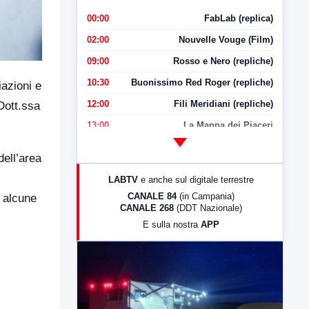
00:00
FabLab (replica)
02:00
Nouvelle Vouge (Film)
09:00
Rosso e Nero (repliche)
10:30
Buonissimo Red Roger (repliche)
iazioni e
12:00
Fili Meridiani (repliche)
 Dott.ssa
13:00
La Mappa dei Piaceri
14:00
LabNews
dell’area
17:00
LabNews (replica)
LABTV
e anche sul digitale terrestre
18:30
Di Faccia e di Profilo (repliche)
CANALE 84
(in Campania)
e alcune
CANALE 268
(DDT Nazionale)
19:30
LabNews (Diretta)
E sulla nostra
APP
21:00
Free Sport
23:00
LabNews (replica)