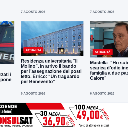
7 AGOSTO 2026
7 AGOSTO 2026
ATTUALITÀ
ATTUALITÀ
Residenza universitaria “Il
Mastella: “Ho sub
Molino”, in arrivo il bando
scarica d’odio inc
per l’assegnazione dei posti
famiglia a due pas
zati i
letto. Errico: “Un traguardo
Calore”
ispone
per Benevento”
6 AGOSTO 2026
6 AGOSTO 2026