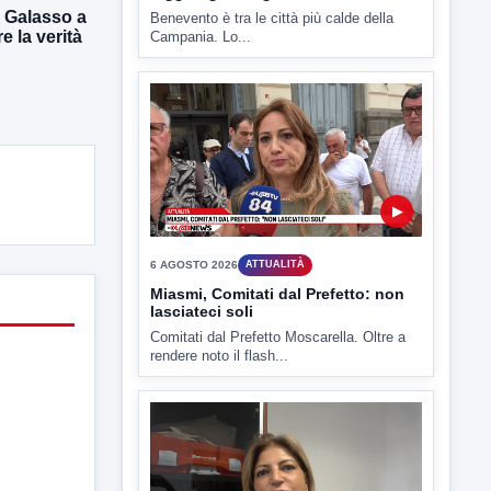
, Galasso a
e la verità
▶
6 AGOSTO 2026
ATTUALITÀ
Miasmi, Comitati dal Prefetto: non
lasciateci soli
Comitati dal Prefetto Moscarella. Oltre a
rendere noto il flash...
▶