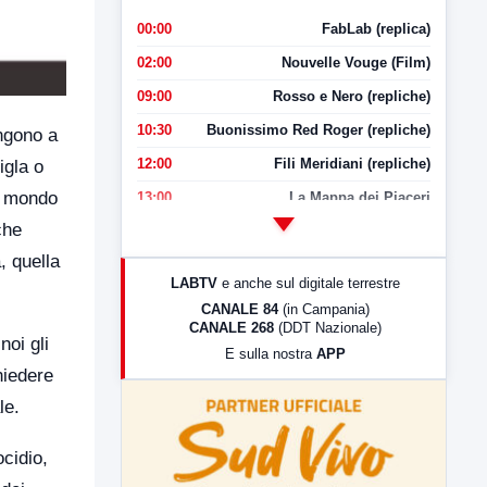
00:00
FabLab (replica)
02:00
Nouvelle Vouge (Film)
09:00
Rosso e Nero (repliche)
10:30
Buonissimo Red Roger (repliche)
ngono a
12:00
Fili Meridiani (repliche)
igla o
el mondo
13:00
La Mappa dei Piaceri
che
14:00
LabNews
, quella
17:00
LabNews (replica)
LABTV
e anche sul digitale terrestre
18:30
Di Faccia e di Profilo (repliche)
CANALE 84
(in Campania)
CANALE 268
(DDT Nazionale)
19:30
LabNews (Diretta)
noi gli
E sulla nostra
APP
21:00
Free Sport
hiedere
23:00
LabNews (replica)
le.
cidio,