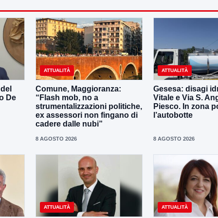
ATTUALITÀ
ATTUALITÀ
 del
Comune, Maggioranza:
Gesesa: disagi id
o De
“Flash mob, no a
Vitale e Via S. An
strumentalizzazioni politiche,
Piesco. In zona p
ex assessori non fingano di
l’autobotte
cadere dalle nubi”
8 AGOSTO 2026
8 AGOSTO 2026
ATTUALITÀ
ATTUALITÀ