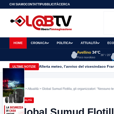
CHI SIAMO
CONTATTI
PUBBLICITÀ
CERCA
HOME
CRONACA
POLITICA
ATTUALITÀ
ECO
Avellino
34°C
36° / 20°
Poco nuvoloso
Allerta meteo, l’avviso del vicesindaco Fr
ULTIME NOTIZIE
Home
>
Attualità
> Global Sumud Flotilla, gli organizzatori: “Nessuno ten
ATTUALITÀ
Global Sumud Flotilla