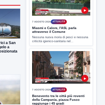
7 AGOSTO 2026
ATTUALITÀ
Miasmi e Calore, l'ASL parla
attraverso il Comune
Nessuna nuova moria di pesci e nessuna
criticità igienico-sanitaria nel...
rici a San
gelo a
osizionata
▶
7 AGOSTO 2026
ATTUALITÀ
Benevento tra le città più roventi
della Campania, piazza Fusco
raggiunge i 45 gradi
Benevento è tra le città più calde della
Campania. Lo...