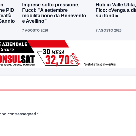
in
Imprese sotto pressione,
Hub in Valle Ufita
the PID
Fucci: “A settembre
Fico: «Venga a dir
realtà
mobilitazione da Benevento
sui fondi»
 Sannio
e Avellino”
7 AGOSTO 2026
7 AGOSTO 2026
sono contrassegnati
*