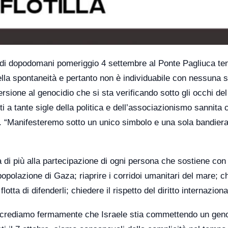
a di dopodomani pomeriggio 4 settembre al Ponte Pagliuca te
della spontaneità e pertanto non è individuabile con nessuna s
sione al genocidio che si sta verificando sotto gli occhi d
a tante sigle della politica e dell’associazionismo sannita 
. “Manifesteremo sotto un unico simbolo e una sola bandiera
di più alla partecipazione di ogni persona che sostiene con 
 popolazione di Gaza; riaprire i corridoi umanitari del mare; c
otta di difenderli; chiedere il rispetto del diritto internaziona
o: crediamo fermamente che Israele stia commettendo un geno