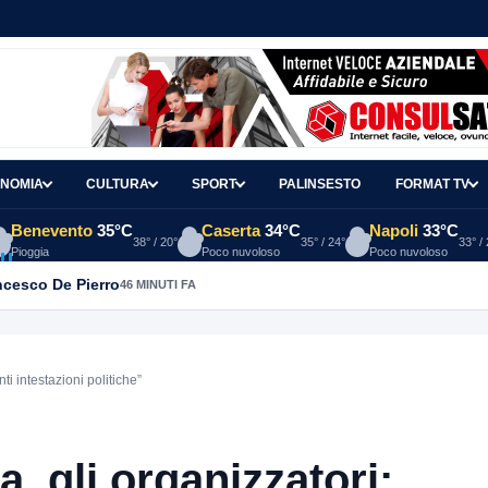
NOMIA
CULTURA
SPORT
PALINSESTO
FORMAT TV
Benevento
35°C
Caserta
34°C
Napoli
33°C
38° / 20°
35° / 24°
33° /
Pioggia
Poco nuvoloso
Poco nuvoloso
ancesco De Pierro
46 MINUTI FA
ti intestazioni politiche”
, gli organizzatori: