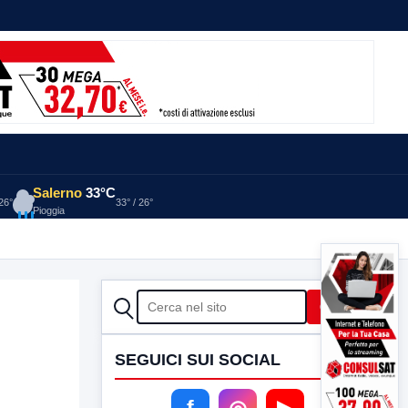
Salerno
33°C
 26°
33° / 26°
Pioggia
CERCA
Cerca
SEGUICI SUI SOCIAL
f
◎
▶